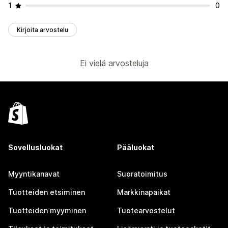
1
0
Kirjoita arvostelu
Ei vielä arvosteluja
Sovellusluokat
Pääluokat
Myyntikanavat
Suoratoimitus
Tuotteiden etsiminen
Markkinapaikat
Tuotteiden myyminen
Tuotearvostelut