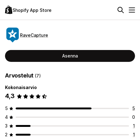
Shopify App Store
RaveCapture
Asenna
Arvostelut
(7)
Kokonaisarvio
4,3
5
5
4
0
3
1
2
1