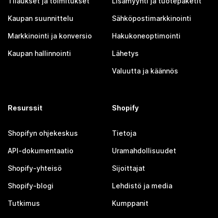
Tilaukset ja toimitukset
Lisämyynti ja tuotepaketit
Kaupan suunnittelu
Sähköpostimarkkinointi
Markkinointi ja konversio
Hakukoneoptimointi
Kaupan hallinnointi
Lähetys
Valuutta ja käännös
Resurssit
Shopify
Shopifyn ohjekeskus
Tietoja
API-dokumentaatio
Uramahdollisuudet
Shopify-yhteisö
Sijoittajat
Shopify-blogi
Lehdistö ja media
Tutkimus
Kumppanit