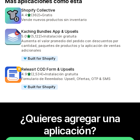
Más aplicaciones como esta
Shopify Collective
de 5 estrellas
4.4
(362)
•
Gratis
362 reseñas en total
Vende nuevos productos sin inventario
Kaching Bundles App & Upsells
de 5 estrellas
5.0
(5,122)
•
Instalación gratuita
5122 reseñas en total
Aumenta el valor promedio del pedido con descuentos por
cantidad, paquetes de productos y la aplicación de ventas
adicionales
Built for Shopify
Releasit COD Form & Upsells
de 5 estrellas
4.9
(2,534)
•
Instalación gratuita
2534 reseñas en total
Formulario de Reembolso: Upsell, Ofertas, OTP & SMS
Built for Shopify
¿Quieres agregar una
aplicación?