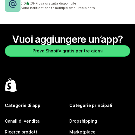
stelle su 5
5,0
(3)
•
Prova gratuita disponibile
3 recensioni totali
Send notifications to multiple email recipients
Vuoi aggiungere un’app?
Prova Shopify gratis per tre giorni
Categorie di app
Categorie principali
Canali di vendita
Dropshipping
Ricerca prodotti
Marketplace