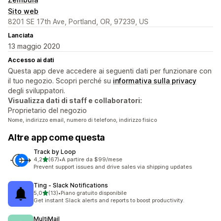
Sito web
8201 SE 17th Ave, Portland, OR, 97239, US
Lanciata
13 maggio 2020
Accesso ai dati
Questa app deve accedere ai seguenti dati per funzionare con
il tuo negozio. Scopri perché su
informativa sulla privacy
degli sviluppatori.
Visualizza dati di staff e collaboratori:
Proprietario del negozio
Nome, indirizzo email, numero di telefono, indirizzo fisico
Altre app come questa
Track by Loop
stelle su 5
4,2
(67)
•
A partire da $99/mese
67 recensioni totali
Prevent support issues and drive sales via shipping updates
Ting ‑ Slack Notifications
stelle su 5
5,0
(13)
•
Piano gratuito disponibile
13 recensioni totali
Get instant Slack alerts and reports to boost productivity.
MultiMail