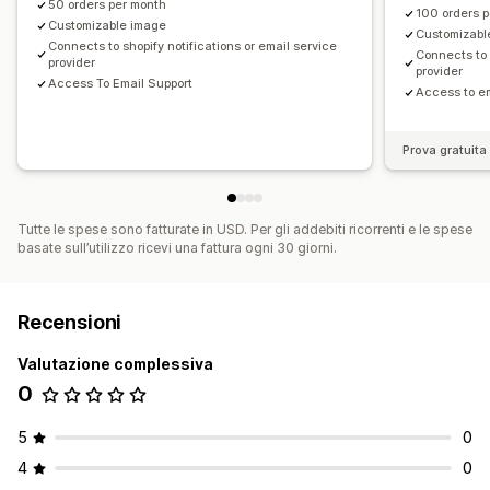
50 orders per month
100 orders 
Customizable image
Customizabl
Connects to shopify notifications or email service
Connects to 
provider
provider
Access To Email Support
Access to em
Prova gratuita 
Tutte le spese sono fatturate in USD. Per gli addebiti ricorrenti e le spese
basate sull’utilizzo ricevi una fattura ogni 30 giorni.
Recensioni
Valutazione complessiva
0
5
0
4
0