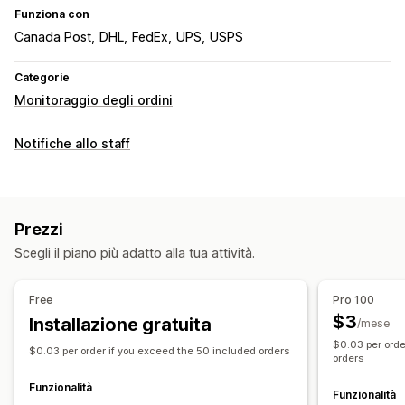
Funziona con
Canada Post
DHL
FedEx
UPS
USPS
Categorie
Monitoraggio degli ordini
Notifiche allo staff
Prezzi
Scegli il piano più adatto alla tua attività.
Free
Pro 100
$3
Installazione gratuita
/mese
$0.03 per orde
$0.03 per order if you exceed the 50 included orders
orders
Funzionalità
Funzionalità