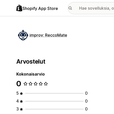
Shopify App Store
improv: ReccoMate
Arvostelut
Kokonaisarvio
0
5
0
4
0
3
0