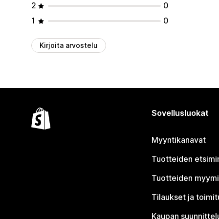
2
0
1
0
Kirjoita arvostelu
Sovellusluokat
Myyntikanavat
Tuotteiden etsimi
Tuotteiden myym
Tilaukset ja toimi
Kaupan suunnittel