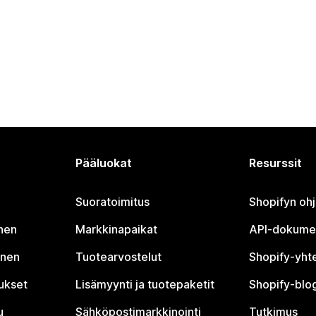
Pääluokat
Resurssit
Suoratoimitus
Shopifyn oh
nen
Markkinapaikat
API-dokume
inen
Tuotearvostelut
Shopify-yht
tukset
Lisämyynti ja tuotepaketit
Shopify-blog
u
Sähköpostimarkkinointi
Tutkimus