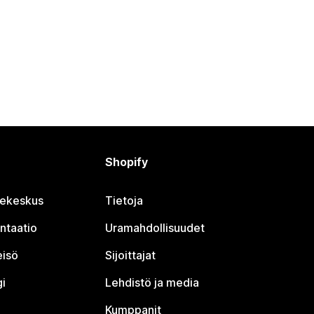
Shopify
jekeskus
Tietoja
ntaatio
Uramahdollisuudet
eisö
Sijoittajat
i
Lehdistö ja media
Kumppanit