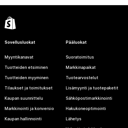
Sovellusluokat
Pääluokat
Myyntikanavat
Suoratoimitus
Tuotteiden etsiminen
Markkinapaikat
Tuotteiden myyminen
Tuotearvostelut
Tilaukset ja toimitukset
Lisämyynti ja tuotepaketit
Kaupan suunnittelu
Sähköpostimarkkinointi
Markkinointi ja konversio
Hakukoneoptimointi
Kaupan hallinnointi
Lähetys