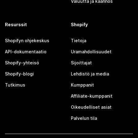
Valuutta ja käännös
Resurssit
Shopify
Shopifyn ohjekeskus
Tietoja
API-dokumentaatio
Uramahdollisuudet
Shopify-yhteisö
Sijoittajat
Shopify-blogi
Lehdistö ja media
Tutkimus
Kumppanit
Affiliate-kumppanit
Oikeudelliset asiat
Palvelun tila