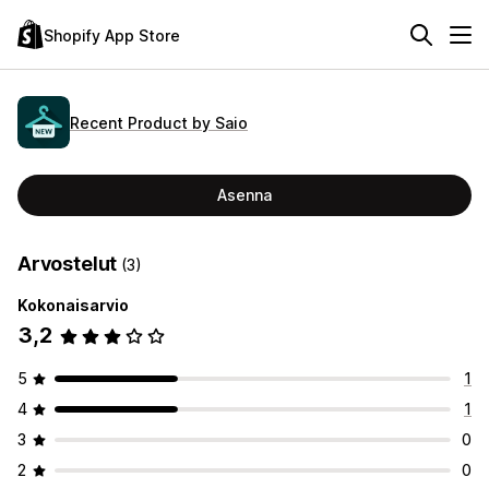
Shopify App Store
Recent Product by Saio
Asenna
Arvostelut
(3)
Kokonaisarvio
3,2
5
1
4
1
3
0
2
0