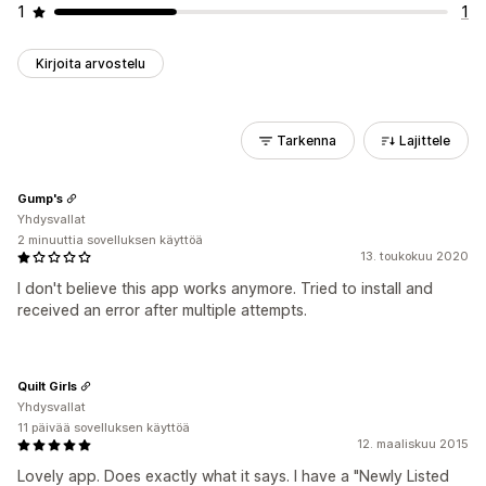
1
1
Kirjoita arvostelu
Tarkenna
Lajittele
Gump's
Yhdysvallat
2 minuuttia sovelluksen käyttöä
13. toukokuu 2020
I don't believe this app works anymore. Tried to install and
received an error after multiple attempts.
Quilt Girls
Yhdysvallat
11 päivää sovelluksen käyttöä
12. maaliskuu 2015
Lovely app. Does exactly what it says. I have a "Newly Listed