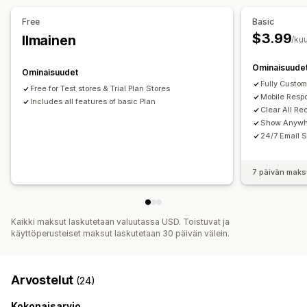
Analytiikka
Free
Basic
Konversioasteet
Suositusten tehokkuus
$3.99
Ilmainen
/ku
Ominaisuude
Ominaisuudet
Fully Custom
Free for Test stores & Trial Plan Stores
Mobile Resp
Includes all features of basic Plan
Clear All Re
Show Anywh
24/7 Email S
7 päivän maks
Kaikki maksut laskutetaan valuutassa USD. Toistuvat ja
käyttöperusteiset maksut laskutetaan 30 päivän välein.
Arvostelut
(24)
Kokonaisarvio