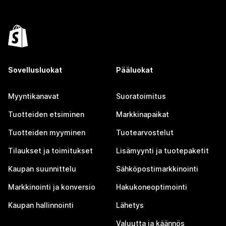
Sovellusluokat
Pääluokat
Myyntikanavat
Suoratoimitus
Tuotteiden etsiminen
Markkinapaikat
Tuotteiden myyminen
Tuotearvostelut
Tilaukset ja toimitukset
Lisämyynti ja tuotepaketit
Kaupan suunnittelu
Sähköpostimarkkinointi
Markkinointi ja konversio
Hakukoneoptimointi
Kaupan hallinnointi
Lähetys
Valuutta ja käännös