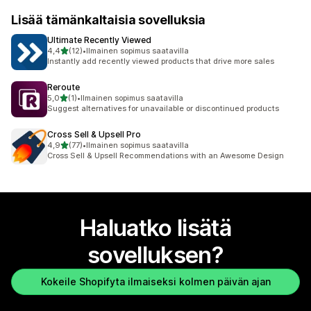
Lisää tämänkaltaisia sovelluksia
Ultimate Recently Viewed
/ 5 tähteä
4,4
(12)
•
Ilmainen sopimus saatavilla
12 arvostelua yhteensä
Instantly add recently viewed products that drive more sales
Reroute
/ 5 tähteä
5,0
(1)
•
Ilmainen sopimus saatavilla
1 arvostelua yhteensä
Suggest alternatives for unavailable or discontinued products
Cross Sell & Upsell Pro
/ 5 tähteä
4,9
(77)
•
Ilmainen sopimus saatavilla
77 arvostelua yhteensä
Cross Sell & Upsell Recommendations with an Awesome Design
Haluatko lisätä
sovelluksen?
Kokeile Shopifyta ilmaiseksi kolmen päivän ajan