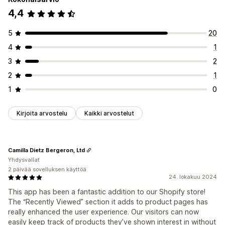
4,4
5
20
4
1
3
2
2
1
1
0
Kirjoita arvostelu
Kaikki arvostelut
Camilla Dietz Bergeron, Ltd
Yhdysvallat
2 päivää sovelluksen käyttöä
24. lokakuu 2024
This app has been a fantastic addition to our Shopify store!
The “Recently Viewed” section it adds to product pages has
really enhanced the user experience. Our visitors can now
easily keep track of products they’ve shown interest in without