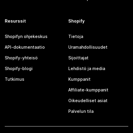
Resurssit
Shopify
Shopifyn ohjekeskus
Tietoja
API-dokumentaatio
Uramahdollisuudet
Shopify-yhteisö
Sijoittajat
Shopify-blogi
Lehdistö ja media
Tutkimus
Kumppanit
Affiliate-kumppanit
Oikeudelliset asiat
Palvelun tila