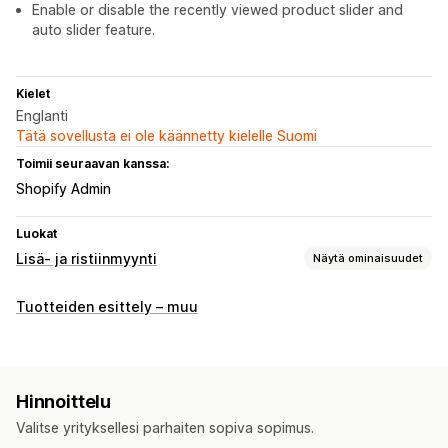
Enable or disable the recently viewed product slider and
auto slider feature.
Kielet
Englanti
Tätä sovellusta ei ole käännetty kielelle Suomi
Toimii seuraavan kanssa:
Shopify Admin
Luokat
Lisä- ja ristiinmyynti
Näytä ominaisuudet
Mukautukset
Tuotteiden esittely – muu
Ostoskorilisämyynti
Tuotesivulisämyynti
Mukautettu CSS-koodi
Mukautettu HTML-koodi
Tarjoukset ja suositukset
Hinnoittelu
Tuotesuositukset
Usein yhdessä ostetut tuotteet
Valitse yrityksellesi parhaiten sopiva sopimus.