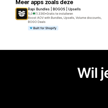
Meer apps zoals deze
Rapi Bundles | BOGOS | Upsells
van 5 sterren
5,0
(1.336)
•
Gratis te installeren
1336 recensies in totaal
Boost AOV with Bundles, Upsells, Volume discounts,
BOGO Deals
Built for Shopify
Wil 