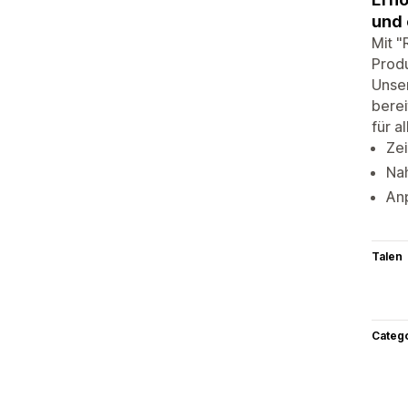
und 
Mit "
Produ
Unser
berei
für a
Zei
Nah
Anp
Talen
Categ