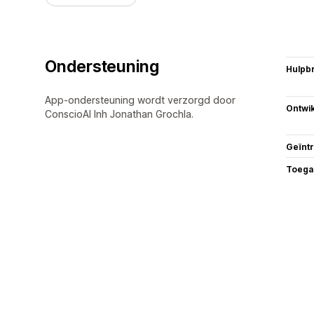
Ondersteuning
Hulpb
App-ondersteuning wordt verzorgd door
Ontwik
ConscioAI Inh Jonathan Grochla.
Geïnt
Toega