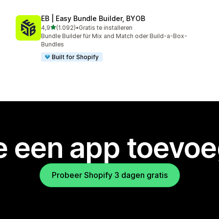
EB | Easy Bundle Builder, BYOB
van 5 sterren
4,9
(1.092)
•
Gratis te installeren
1092 recensies in totaal
Bundle Builder für Mix and Match oder Build-a-Box-
Bundles
Built for Shopify
je een app toevo
Probeer Shopify 3 dagen gratis