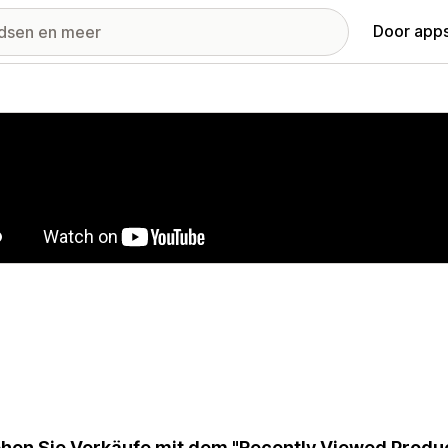
Door apps
ij met uitgelichte afbeeldingen
hen Sie Verkäufe mit dem "Recently Viewed Product