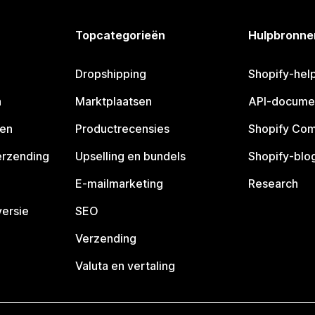
Topcategorieën
Hulpbronne
Dropshipping
Shopify-hel
n
Marktplaatsen
API-docume
pen
Productrecensies
Shopify Co
erzending
Upselling en bundels
Shopify-blo
E-mailmarketing
Research
ersie
SEO
Verzending
Valuta en vertaling