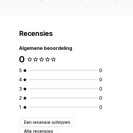
Recensies
Algemene beoordeling
0
5
0
4
0
3
0
2
0
1
0
Een recensie schrijven
Alle recensies