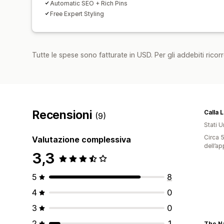
Automatic SEO + Rich Pins
Free Expert Styling
Tutte le spese sono fatturate in USD. Per gli addebiti ricorre
Recensioni
(9)
Stati Un
Circa 5
Valutazione complessiva
dell’ap
3,3
5
8
4
0
3
0
2
1