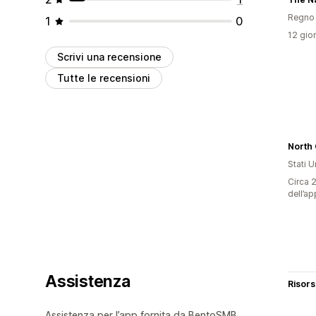
Regno 
1
0
12 gior
Scrivi una recensione
Tutte le recensioni
North
Stati Un
Circa 2
dell’ap
Assistenza
Risor
Assistenza per l’app fornita da BentoSMB