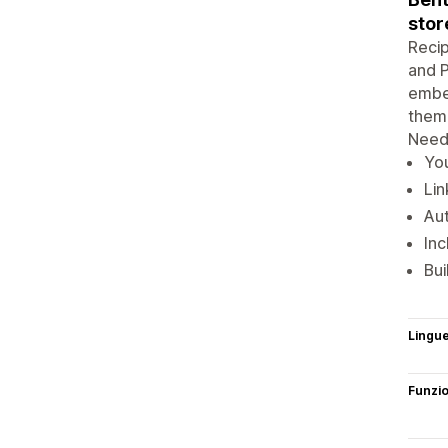
stor
Recip
and P
embed
theme
Need 
You
Lin
Aut
Inc
Bui
Lingu
Funzi