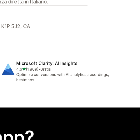
a diretta in Italiano.
, K1P 5J2, CA
Microsoft Clarity: AI Insights
stelle su 5
4,6
(1.809)
•
Gratis
1809 recensioni totali
Optimize conversions with AI analytics, recordings,
heatmaps
app?