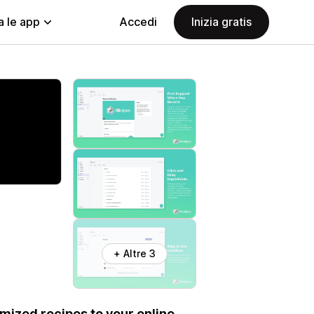
a le app
Accedi
Inizia gratis
+ Altre 3
mized recipes to your online