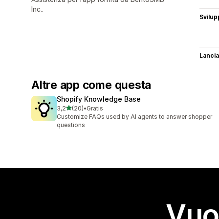
Inc..
Svilup
Lancia
Altre app come questa
Shopify Knowledge Base
stelle su 5
3,2
(20)
•
Gratis
20 recensioni totali
Customize FAQs used by AI agents to answer shopper
questions
Vuo