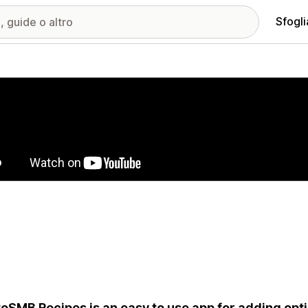
Sfogli
ria immagini in evidenza
oSMB Recipes is an easy to use app for adding opti