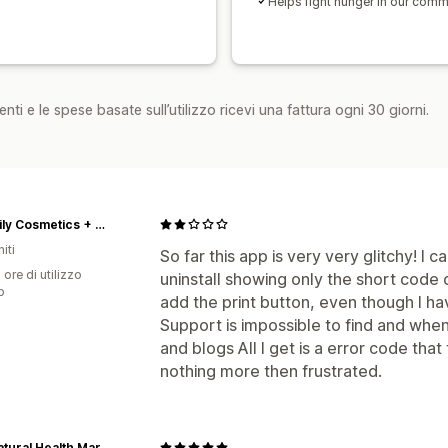
Helps fight hunger in our comm
nti e le spese basate sull’utilizzo ricevi una fattura ogni 30 giorni.
Calla Lily Cosmetics + CL kids
iti
So far this app is very very glitchy! I ca
 ore di utilizzo
uninstall showing only the short code 
p
add the print button, even though I hav
Support is impossible to find and when
and blogs All I get is a error code that
nothing more then frustrated.
The Natural Health Market