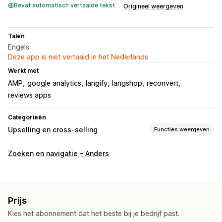
Bevat automatisch vertaalde tekst
Origineel weergeven
Talen
Engels
Deze app is niet vertaald in het Nederlands
Werkt met
AMP
google analytics
langify
langshop
reconvert
reviews apps
Categorieën
Upselling en cross-selling
Functies weergeven
Aanpassing
Zoeken en navigatie - Anders
Upselling in winkelwagen
Upselling bij checkout
Upselling op de productpagina
Upselling op de bedankpagina
Add-ons in één klik
Prijs
Winkelwagenoptie
Aangepaste CSS
Aangepaste HTML
Kies het abonnement dat het beste bij je bedrijf past.
Meerdere valuta
Meerdere talen
Aangepaste regels