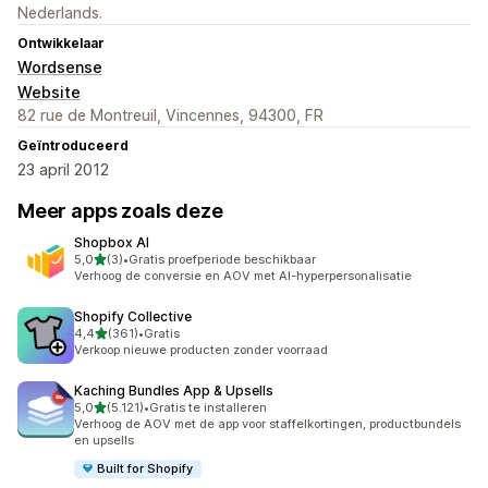
Nederlands.
Ontwikkelaar
Wordsense
Website
82 rue de Montreuil, Vincennes, 94300, FR
Geïntroduceerd
23 april 2012
Meer apps zoals deze
Shopbox AI
van 5 sterren
5,0
(3)
•
Gratis proefperiode beschikbaar
3 recensies in totaal
Verhoog de conversie en AOV met AI-hyperpersonalisatie
Shopify Collective
van 5 sterren
4,4
(361)
•
Gratis
361 recensies in totaal
Verkoop nieuwe producten zonder voorraad
Kaching Bundles App & Upsells
van 5 sterren
5,0
(5.121)
•
Gratis te installeren
5121 recensies in totaal
Verhoog de AOV met de app voor staffelkortingen, productbundels
en upsells
Built for Shopify