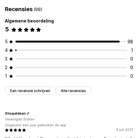
Recensies
(99)
Algemene beoordeling
5
5
98
4
1
3
0
2
0
1
0
Een recensie schrijven
Alle recensies
Shopatdean
Verenigde Staten
Ongeveer een jaar gebruiken de app
4 juli 2017