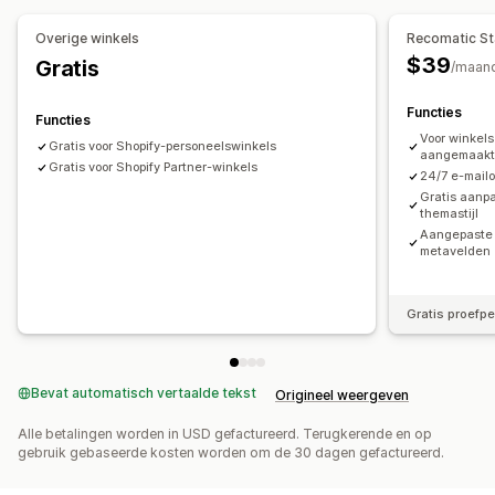
Aanbiedingen en aanbevelingen
Overige winkels
Recomatic St
Add-ons voor producten
Productaanbevelingen
$39
Gratis
/maan
Vaak samen gekocht
AI-aanbevelingen
Functies
Functies
Analytics
Voor winkels
Gratis voor Shopify-personeelswinkels
aangemaak
Doorklikpercentages
Conversiepercentages
Gratis voor Shopify Partner-winkels
24/7 e-mail
Aanbevelingsprestaties
Suggesties voor optimalisatie
Gratis aanpa
themastijl
Aangepaste 
metavelden
Gratis proefp
Bevat automatisch vertaalde tekst
Origineel weergeven
Alle betalingen worden in USD gefactureerd. Terugkerende en op
gebruik gebaseerde kosten worden om de 30 dagen gefactureerd.