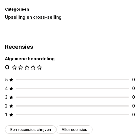
Categorieën
Upselling en cross-selling
Recensies
Algemene beoordeling
0
5
0
4
0
3
0
2
0
1
0
Een recensie schrijven
Alle recensies