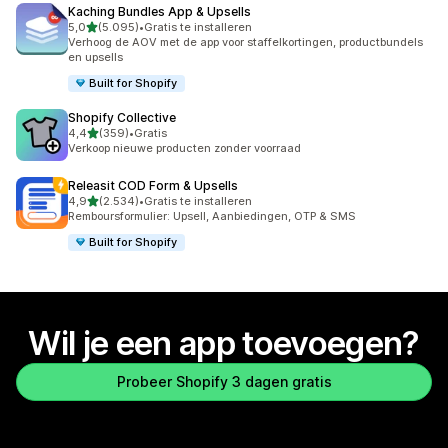
Kaching Bundles App & Upsells
van 5 sterren
5,0
(5.095)
•
Gratis te installeren
5095 recensies in totaal
Verhoog de AOV met de app voor staffelkortingen, productbundels
en upsells
Built for Shopify
Shopify Collective
van 5 sterren
4,4
(359)
•
Gratis
359 recensies in totaal
Verkoop nieuwe producten zonder voorraad
Releasit COD Form & Upsells
van 5 sterren
4,9
(2.534)
•
Gratis te installeren
2534 recensies in totaal
Remboursformulier: Upsell, Aanbiedingen, OTP & SMS
Built for Shopify
Wil je een app toevoegen?
Probeer Shopify 3 dagen gratis