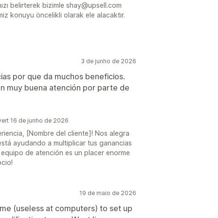
dınızı belirterek bizimle shay@upsell.com
miz konuyu öncelikli olarak ele alacaktır.
3 de junho de 2026
cias por que da muchos beneficios.
y con muy buena atención por parte de
ert 16 de junho de 2026
riencia, [Nombre del cliente]! Nos alegra
stá ayudando a multiplicar tus ganancias
ro equipo de atención es un placer enorme
cio!
19 de maio de 2026
me (useless at computers) to set up