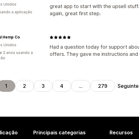
s Unidos
great app to start with the upsell stuff
usando a aplicação
again, great first step.
al Hemp Co
s Unidos
Had a question today for support abou
e 3 anos usando a
offers. They gave me instructions and
ção
Seguinte
1
2
3
4
…
279
licação
Principais categorias
Recursos