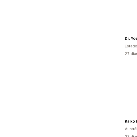
Dr. Yo
Estado
27 dia
Austrál
27 dia