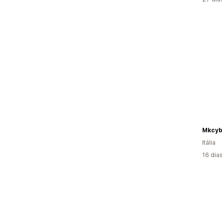
Mkcyb
Itália
16 dia