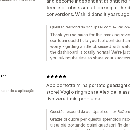
and become independant at ongoing mo
teenie bit obsessed at looking at the
conversions. Wish id done it years ago! 
Questão respondida por Upsell.com ex ReConv
Thank you so much for this amazing review
our team could help you feel confident a
worry - getting a little obsessed with w
the dashboard is totally normal! We're ju
you taking the time to share your success
err
App perfetta mi ha portato guadagni da
s usando a aplicação
store! Voglio ringraziare Alex della ass
risolvere il mio problema
Questão respondida por Upsell.com ex ReConv
Grazie di cuore per questo splendido risco
ti sta già portando ottimi guadagni fin da 