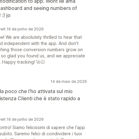
dification to app. Wont lie ama
 dashboard and seeing numbers of
:) jo
ert 16 de junho de 2026
! We are absolutely thrilled to hear that
nd independent with the app. And don't
atching those conversion numbers grow on
st so glad you found us, and we appreciate
. Happy tracking! 🚀😊
14 de maio de 2026
 poco che l’ho attivata sul mio
istenza Clienti che è stato rapido a
ert 16 de junho de 2026
ntro! Siamo felicissimi di sapere che l'app
subito. Saremo felici di condividere i tuoi