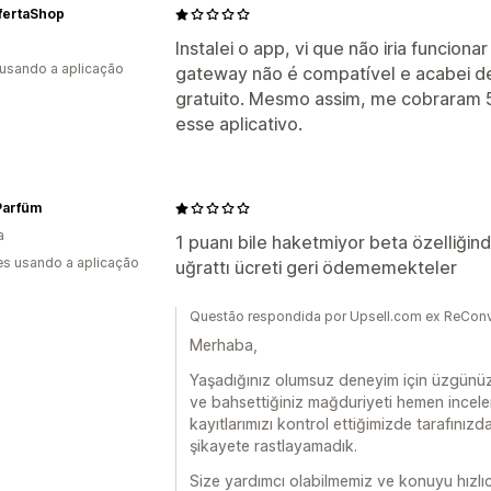
fertaShop
Instalei o app, vi que não iria funcio
 usando a aplicação
gateway não é compatível e acabei de
gratuito. Mesmo assim, me cobraram 5
esse aplicativo.
Parfüm
a
1 puanı bile haketmiyor beta özelliğinde
s usando a aplicação
uğrattı ücreti geri ödememekteler
Questão respondida por Upsell.com ex ReConve
Merhaba,
Yaşadığınız olumsuz deneyim için üzgünüz.
ve bahsettiğiniz mağduriyeti hemen incel
kayıtlarımızı kontrol ettiğimizde tarafınız
şikayete rastlayamadık.
Size yardımcı olabilmemiz ve konuyu hızlı