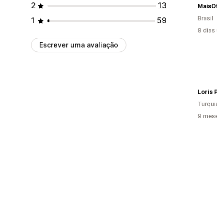
2
13
MaisO
Brasil
1
59
8 dias
Escrever uma avaliação
Loris 
Turqui
9 mese