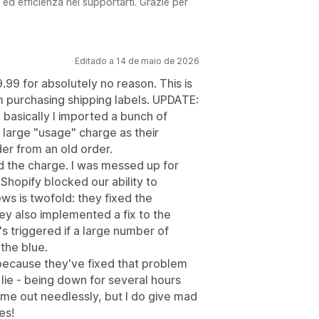
 ed efficienza nel supportarti. Grazie per
Editado a 14 de maio de 2026
9 for absolutely no reason. This is
 purchasing shipping labels. UPDATE:
 basically I imported a bunch of
 large "usage" charge as their
der from an old order.
 the charge. I was messed up for
 Shopify blocked our ability to
ws is twofold: they fixed the
y also implemented a fix to the
's triggered if a large number of
the blue.
 because they've fixed that problem
o lie - being down for several hours
 me out needlessly, but I do give mad
es!