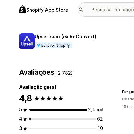
Shopify App Store
Upsell.com (ex ReConvert)
Built for Shopify
Avaliações
(2 782)
Avaliação geral
Forge
4,8
Estado
15 dia
5
2,6 mil
4
62
3
10