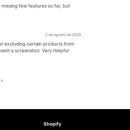
. missing few features so far, but
2 de agosto de 2026
t excluding certain products from
 sent a screenshot. Very Helpful
Shopify