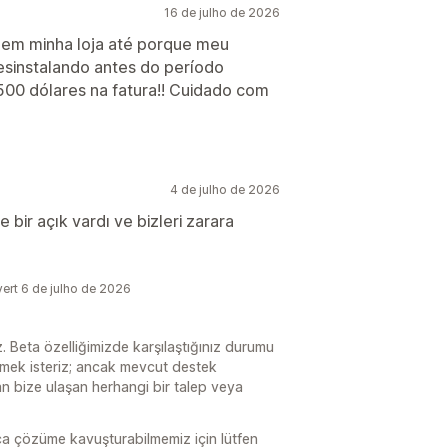
16 de julho de 2026
nar em minha loja até porque meu
sinstalando antes do período
00 dólares na fatura!! Cuidado com
4 de julho de 2026
 bir açık vardı ve bizleri zarara
rt 6 de julho de 2026
 Beta özelliğimizde karşılaştığınız durumu
emek isteriz; ancak mevcut destek
dan bize ulaşan herhangi bir talep veya
ca çözüme kavuşturabilmemiz için lütfen