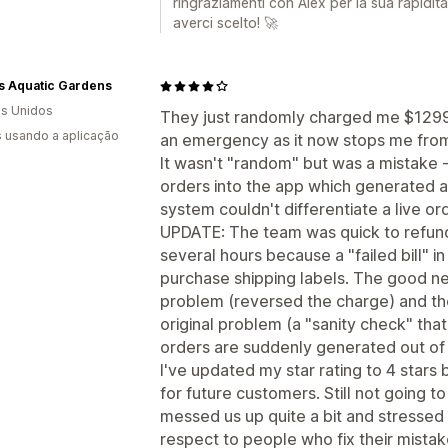
ringraziamenti con Alex per la sua rapidità
averci scelto! 🚀
s Aquatic Gardens
s Unidos
They just randomly charged me $1299.9
s usando a aplicação
an emergency as it now stops me from
It wasn't "random" but was a mistake -
orders into the app which generated a
system couldn't differentiate a live or
UPDATE: The team was quick to refund
several hours because a "failed bill" in
purchase shipping labels. The good ne
problem (reversed the charge) and the
original problem (a "sanity check" that
orders are suddenly generated out of 
I've updated my star rating to 4 stars
for future customers. Still not going t
messed us up quite a bit and stressed
respect to people who fix their mistak