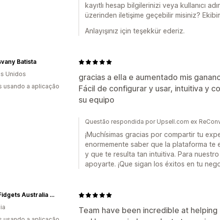
kayıtlı hesap bilgilerinizi veya kullanıcı a
üzerinden iletişime geçebilir misiniz? Ekibi
Anlayışınız için teşekkür ederiz.
svany Batista
s Unidos
gracias a ella e aumentado mis ganan
s usando a aplicação
Fácil de configurar y usar, intuitiva 
su equipo
Questão respondida por Upsell.com ex ReConv
¡Muchísimas gracias por compartir tu expe
enormemente saber que la plataforma te e
y que te resulta tan intuitiva. Para nuest
apoyarte. ¡Que sigan los éxitos en tu nego
Kaiko Fidgets Australia Pty Ltd
ia
Team have been incredible at helping 
s usando a aplicação