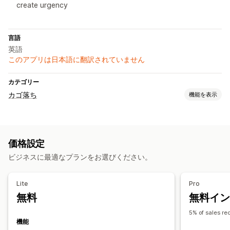
create urgency
言語
英語
このアプリは日本語に翻訳されていません
カテゴリー
カゴ落ち
機能を表示
カートリカバリー
出口ポップアップ
パーソナライズ型キャンペーン
価格設定
ディスカウントオファー
期間限定オファー
ビジネスに最適なプランをお選びください。
コンバージョントラッキング
表示オプション
Lite
Pro
カスタムブランディング
ポップアップビルダー
無料
無料イン
カスタムクーポンコード
トリガー
ターゲティングルール
5% of sales re
操作動向の追跡
機能