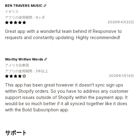
BEN TRAVERS MUSIC
イギリス
アプリの使用期間：9ヶ月
2026年4月22日
Great app with a wonderful team behind it! Responsive to
requests and constantly updating. Highly recommended!
Worthy Written Words
アメリカ合衆国
アプリの使用期間：2年以上
2026年1月14日
This app has been great however it doesn't sync sign ups
within Shopify orders. So you have to address any customer
support issues outside of Shopify within the payment app. It
would be so much better if it all synced together like it does
with the Bold Subscription app.
サポート