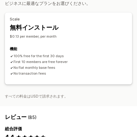
定期的な支払い
お得な定期購入
固定価格設定
トライアル期間
ビジネスに最適なプランをお選びください。
無料商品
早期アクセス
限定アクセス
メンバーシップ特典
ユーザーごとの価格設定
1回限りの決済
カスタム価格
Scale
無料インストール
$0.13 per member, per month
機能
100% free for the first 30 days
First 10 members are free forever
No flat monthly base fees
No transaction fees
すべての料金はUSDで請求されます。
レビュー
(85)
総合評価