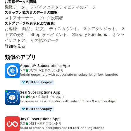
お客様データの閲覧:
機微データ、 デバイスとアクティビティのデータ
スタッフと協力者のデータの閲覧:
ストアオーナー、 ブログ投稿者
ストアデータを表示および編集:
お客様、 商品、 注文、 ディスカウント、 ストアクレジット、 ス
トアの分析、 Shopify ペイメント、 Shopify Functions、 オンラ
インストア、 その他のデータ
詳細を見る
類似のアプリ
Appstle℠ Subscriptions App
5つ星中
5.0
(8,126)
•
無料プランあり
合計レビュー数：8126件
Retain customers with subscriptions, subscription box, bundles
Built for Shopify
Seal Subscriptions App
5つ星中
4.9
(2,937)
•
無料プランあり
合計レビュー数：2937件
Increase sales & retention with subscriptions & memberships!
Built for Shopify
Joy Subscriptions App
5つ星中
5.0
(429)
•
無料プランあり
合計レビュー数：429件
Build to order subscription app for fast-scaling brands