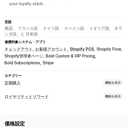
your loyalty stack.
言語
英語、 フランス語、 ドイツ語、 スペイン語、 イタリア語、 オラ
ンダ語、と 日本語
連携対象システム・アプリ
チェックアウト
お客様アカウント
Shopify POS
Shopify Flow
Shopify管理者ページ
Bold Custom & VIP Pricing
Bold Subscriptions
Stripe
カテゴリー
定期購入
機能を表示
サブスクリプション・定期購入タイプ
ロイヤリティとリワード
機能を表示
サブスクリプション・定期購入へのアクセス
メンバーシップ
プログラムの種類
サービス
デジタル商品
メンバーシップ
VIP階層
定期購入
カスタムプログラム
設定可能な価格設定方式
価格設定
提供可能なリワード