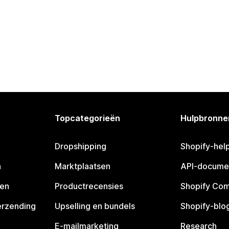
Topcategorieën
Hulpbronne
Dropshipping
Shopify-hel
n
Marktplaatsen
API-docume
pen
Productrecensies
Shopify Co
erzending
Upselling en bundels
Shopify-blo
E-mailmarketing
Research