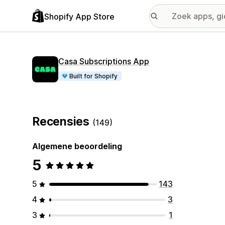
Shopify App Store
Casa Subscriptions App
Built for Shopify
Recensies
(149)
Algemene beoordeling
5
5
143
4
3
3
1