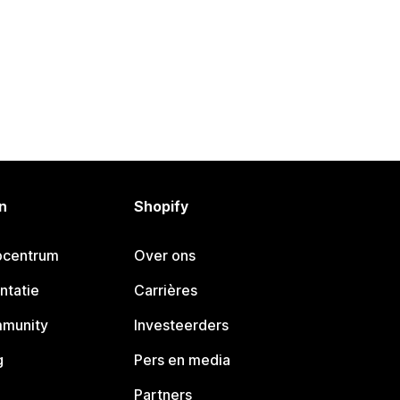
n
Shopify
pcentrum
Over ons
ntatie
Carrières
mmunity
Investeerders
g
Pers en media
Partners