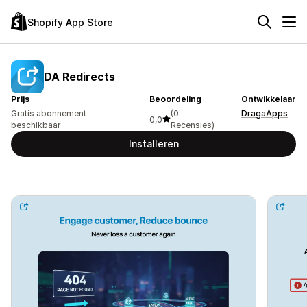
Shopify App Store
DA Redirects
Prijs
Beoordeling
Ontwikkelaar
Gratis abonnement
(0
DragaApps
0,0
beschikbaar
Recensies)
Installeren