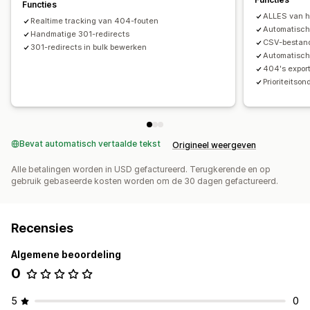
Functies
ALLES van 
Realtime tracking van 404-fouten
Automatisch
Handmatige 301-redirects
CSV-bestand
301-redirects in bulk bewerken
Automatisch
404's expor
Prioriteitso
Bevat automatisch vertaalde tekst
Origineel weergeven
Alle betalingen worden in USD gefactureerd. Terugkerende en op
gebruik gebaseerde kosten worden om de 30 dagen gefactureerd.
Recensies
Algemene beoordeling
0
5
0