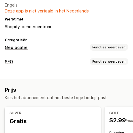
Engels
Deze app is niet vertaald in het Nederlands
Werkt met
Shopify-beheercentrum
Categorieën
Geolocatie
Functies weergeven
Omleidingen
SEO
Functies weergeven
Foutomleiding
SEO-tools
Doodlopende links
Backlinks
Omleidingen
404-pagina's
Prijs
Pagina-indexering
Bulkbewerking
URL-optimalisatie
Kies het abonnement dat het beste bij je bedrijf past.
Automatiseringen
Prestaties bijhouden
SILVER
GOLD
SEO-score
Analytics
Linkanalyse
$2.99
Gratis
/ma
Functies