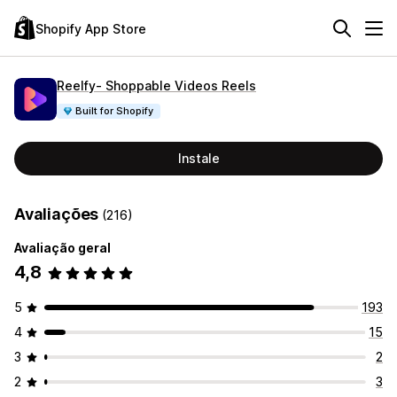
Shopify App Store
Reelfy‑ Shoppable Videos Reels
Built for Shopify
Instale
Avaliações
(216)
Avaliação geral
4,8
5
193
4
15
3
2
2
3