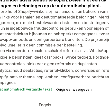
ingen en beloningen op de automatische piloot.
bro helpt Shopify-winkels bij het lanceren en beheren van 
n links voor kanalen en geautomatiseerde beloningen. Mer
gureren, minimale bestelwaarden instellen en bestellingen v
un je ingebouwde fraudecontroles gebruiken voor eigen of 
atiestatistieken bijhouden en onbeperkt campagnes uitvoeren
-app-embeds en configureerbare berichten. De prijzen zij
lvolume; er is geen commissie per bestelling.
en via meerdere kanalen: schakel referrals in via WhatsApp
xibele beloningen: geef cashbacks, winkeltegoed, korting
udecontroles: blokkeer eigen referrals en duplicaten
lytics: houd deelacties, referral-klikken, conversies en ref
opify-native: theme-app-embed, configureerbare berichten
mpagnes
at automatisch vertaalde tekst
Origineel weergeven
Engels