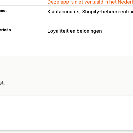
Deze app is niet vertaald in het Neder
 met
Klantaccounts
Shopify-beheercentr
orieën
Loyaliteit en beloningen
Soorten programma's
Beloningsprogramma's
Referrals
Ca
Beloningen die je kunt aanbieden
Punten
Kortingen
Coupons
Cadeau
Gratis producten
Beloningen op maa
st.