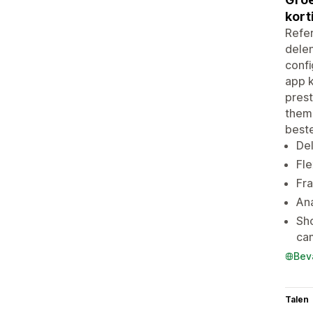
kort
Refer
dele
confi
app k
prest
theme
beste
Del
Fle
Fra
Ana
Sh
ca
Bev
Talen