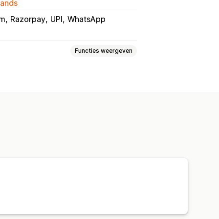
lands
um
Razorpay
UPI
WhatsApp
Functies weergeven
shbackprogramma's
s
Cashback
Winkeltegoed
t