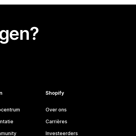
egen?
n
Shopify
pcentrum
Over ons
ntatie
Carrières
mmunity
Investeerders