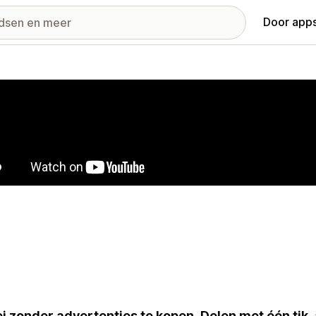
Door apps
ij met uitgelichte afbeeldingen
i zonder advertenties te kopen. Delen met één tik