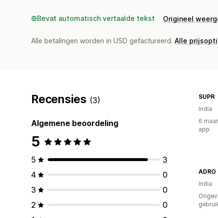
Bevat automatisch vertaalde tekst
Origineel weer
Alle betalingen worden in USD gefactureerd.
Alle prijsopt
Recensies
SUPR
(3)
India
6 maan
Algemene beoordeling
app
5
5
3
ADRO 
4
0
India
3
0
Ongev
2
0
gebrui