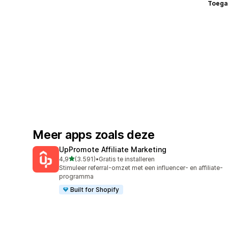
Toega
Meer apps zoals deze
UpPromote Affiliate Marketing
van 5 sterren
4,9
(3.591)
•
Gratis te installeren
3591 recensies in totaal
Stimuleer referral-omzet met een influencer- en affiliate-
programma
Built for Shopify