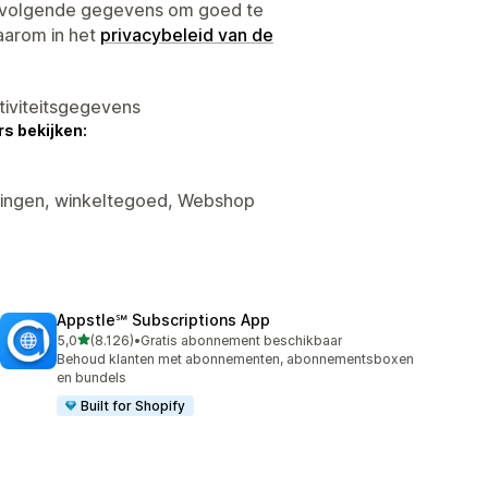
e volgende gegevens om goed te
aarom in het
privacybeleid van de
tiviteitsgegevens
s bekijken:
rtingen, winkeltegoed, Webshop
Appstle℠ Subscriptions App
van 5 sterren
5,0
(8.126)
•
Gratis abonnement beschikbaar
8126 recensies in totaal
Behoud klanten met abonnementen, abonnementsboxen
en bundels
Built for Shopify