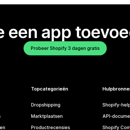
je een app toevo
Probeer Shopify 3 dagen gratis
Topcategorieën
Hulpbronne
Dropshipping
Shopify-hel
n
Marktplaatsen
API-docume
pen
Productrecensies
Shopify Co