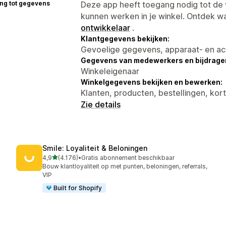
ng tot gegevens
Deze app heeft toegang nodig tot d
kunnen werken in je winkel. Ontdek w
ontwikkelaar
.
Klantgegevens bekijken:
Gevoelige gegevens, apparaat- en ac
Gegevens van medewerkers en bijdrager
Winkeleigenaar
Winkelgegevens bekijken en bewerken:
Klanten, producten, bestellingen, ko
Zie details
Smile: Loyaliteit & Beloningen
van 5 sterren
4,9
(4.176)
•
Gratis abonnement beschikbaar
4176 recensies in totaal
Bouw klantloyaliteit op met punten, beloningen, referrals,
VIP
Built for Shopify