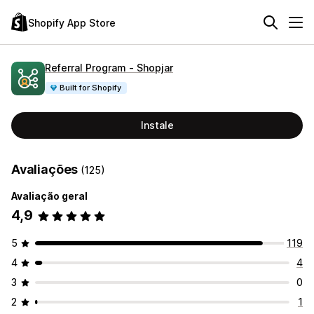
Shopify App Store
Referral Program ‑ Shopjar
Built for Shopify
Instale
Avaliações
(125)
Avaliação geral
4,9
5
119
4
4
3
0
2
1