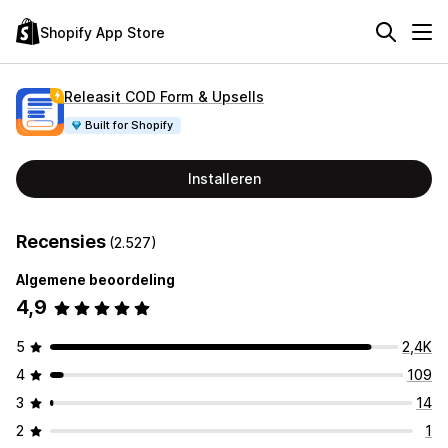
Shopify App Store
Releasit COD Form & Upsells
Built for Shopify
Installeren
Recensies
(2.527)
Algemene beoordeling
4,9
5
2,4K
4
109
3
14
2
1