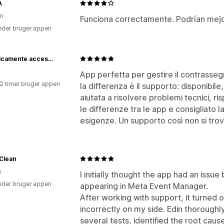
A
en
Funciona correctamente. Podrían mejor
der bruger appen
Diabolicamente accessori
App perfetta per gestire il contrassegn
12 timer bruger appen
la differenza è il supporto: disponibil
aiutata a risolvere problemi tecnici, r
le differenze tra le app e consigliato l
esigenze. Un supporto così non si trov
Clean
n
I initially thought the app had an iss
der bruger appen
appearing in Meta Event Manager.
After working with support, it turned o
incorrectly on my side. Edin thoroughl
several tests, identified the root caus