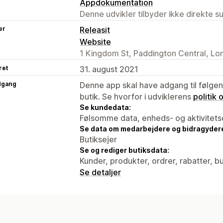
Appdokumentation
Denne udvikler tilbyder ikke direkte s
er
Releasit
Website
1 Kingdom St, Paddington Central, L
ret
31. august 2021
dgang
Denne app skal have adgang til følgend
butik. Se hvorfor i udviklerens
politik
Se kundedata:
Følsomme data, enheds- og aktivitets
Se data om medarbejdere og bidragyder
Butiksejer
Se og rediger butiksdata:
Kunder, produkter, ordrer, rabatter, 
Se detaljer