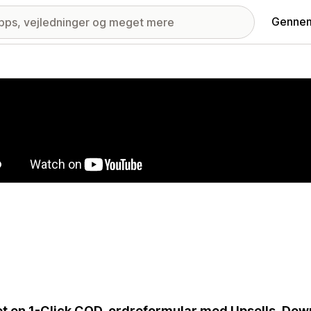
Gennem
ri med udvalgte billeder
t en 1-Click COD-ordreformular med Upsells, Downs