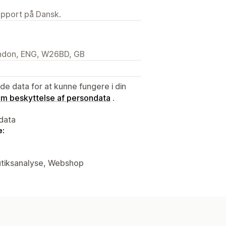
upport på Dansk.
ondon, ENG, W26BD, GB
e data for at kunne fungere i din
 om beskyttelse af persondata
.
data
e:
butiksanalyse, Webshop