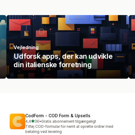
Vejledning
Udforsk apps, der kan udvikle
din italienske forretning
CodForm ‑ COD Form & Upsells
ud af 5 stjerner
4,4
(9)
•
Gratis abonnement tilgængeligt
9 anmeldelser i alt
Tilføj COD-formular for nemt at oprette ordrer med
betaling ved levering