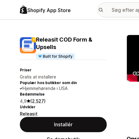
Shopify App Store
Galle
Releasit COD Form &
Upsells
Built for Shopify
Priser
Gratis at installere
Populær hos butikker som din
Hjemmehørende i USA
Bedømmelse
4,9
(2.527)
Udvikler
Releasit
Installér
Opre