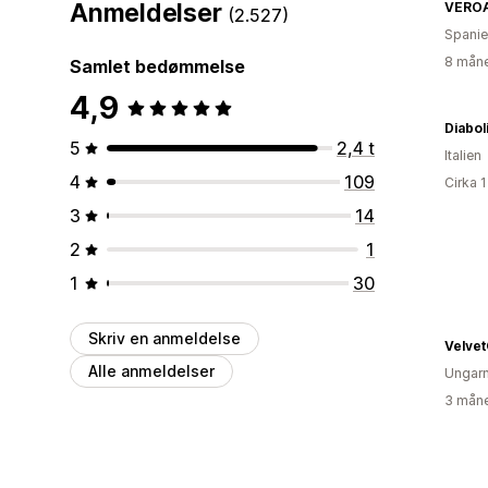
Anmeldelser
VERO
(2.527)
Spani
8 måne
Samlet bedømmelse
4,9
5
2,4 t
Italien
4
109
Cirka 
3
14
2
1
1
30
Skriv en anmeldelse
Velvet
Alle anmeldelser
Ungar
3 måne