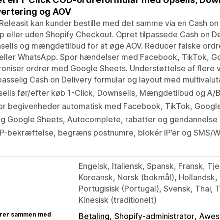
ertering og AOV
eleasit kan kunder bestille med det samme via en Cash on 
 eller uden Shopify Checkout. Opret tilpassede Cash on De
ells og mængdetilbud for at øge AOV. Reducer falske ordre
eller WhatsApp. Spor hændelser med Facebook, TikTok, Goo
oniser ordrer med Google Sheets. Understøttelse af flere v
passelig Cash on Delivery formular og layout med multivalut
ells før/efter køb 1-Click, Downsells, Mængdetilbud og A/B
or begivenheder automatisk med Facebook, TikTok, Google,
ug Google Sheets, Autocomplete, rabatter og gendannelse 
P-bekræftelse, begræns postnumre, blokér IP’er og SMS/
Engelsk, Italiensk, Spansk, Fransk, Tj
Koreansk, Norsk (bokmål), Hollandsk, P
Portugisisk (Portugal), Svensk, Thai, T
Kinesisk (traditionelt)
rer sammen med
Betaling
Shopify-administrator
Awes