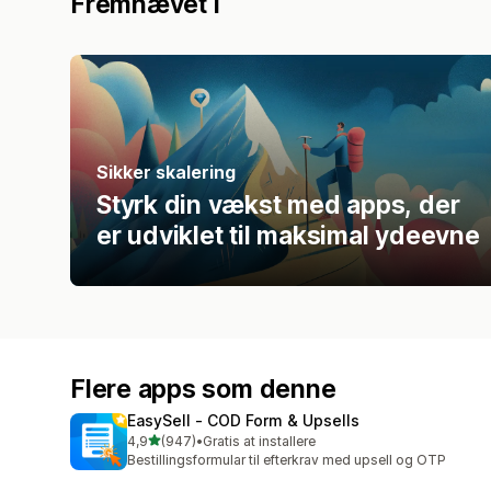
Fremhævet i
Sikker skalering
Styrk din vækst med apps, der
er udviklet til maksimal ydeevne
Flere apps som denne
EasySell ‑ COD Form & Upsells
ud af 5 stjerner
4,9
(947)
•
Gratis at installere
947 anmeldelser i alt
Bestillingsformular til efterkrav med upsell og OTP