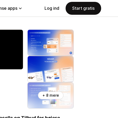
se apps
Log ind
Start gratis
+ 8 mere
ells og Tilbud for højere