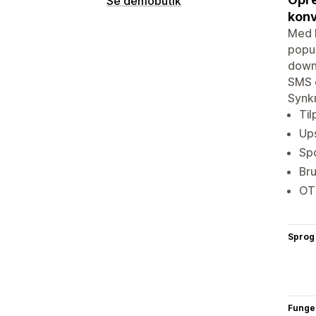
Se demobutik
konv
Med R
popup
downs
SMS 
Synkr
Til
Ups
Sp
Br
OT
Sprog
Funge