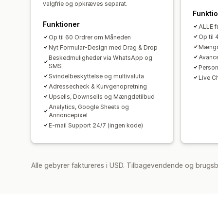
valgfrie og opkræves separat.
Funkti
Funktioner
ALLE fu
Op til
Op til 60 Ordrer om Måneden
Mængd
Nyt Formular-Design med Drag & Drop
Avance
Beskedmuligheder via WhatsApp og
SMS
Person
Svindelbeskyttelse og multivaluta
Live C
Adressecheck & Kurvgenopretning
Upsells, Downsells og Mængdetilbud
Analytics, Google Sheets og
Annoncepixel
E-mail Support 24/7 (ingen kode)
Alle gebyrer faktureres i USD. Tilbagevendende og brugsb