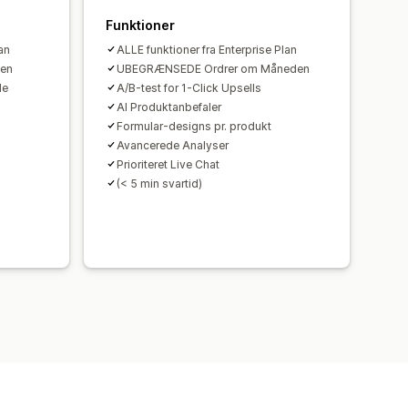
annelse af indkøbskurv
Funktioner
r
Ydeevne af tragt
an
ALLE funktioner fra Enterprise Plan
den
UBEGRÆNSEDE Ordrer om Måneden
de
A/B-test for 1-Click Upsells
AI Produktanbefaler
Formular-designs pr. produkt
Avancerede Analyser
Prioriteret Live Chat
(< 5 min svartid)