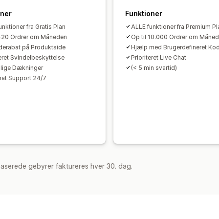
Mersalg efter køb
Pixelsporing
Gend
Analyser
oner
Funktioner
A/B-test
Klikrater
Konverteringsrate
nktioner fra Gratis Plan
ALLE funktioner fra Premium Pl
 420 Ordrer om Måneden
Op til 10.000 Ordrer om Måne
erabat på Produktside
Hjælp med Brugerdefineret Ko
ret Svindelbeskyttelse
Prioriteret Live Chat
lige Dækninger
(< 5 min svartid)
hat Support 24/7
aserede gebyrer faktureres hver 30. dag.