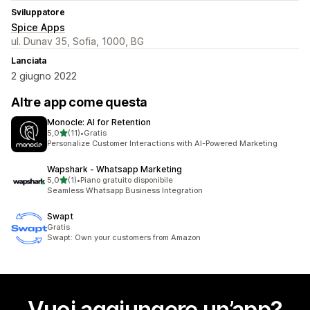
Sviluppatore
Spice Apps
ul. Dunav 35, Sofia, 1000, BG
Lanciata
2 giugno 2022
Altre app come questa
Monocle: AI for Retention
stelle su 5
5,0
(11)
•
Gratis
11 recensioni totali
Personalize Customer Interactions with AI-Powered Marketing
Wapshark ‑ Whatsapp Marketing
stelle su 5
5,0
(1)
•
Piano gratuito disponibile
1 recensioni totali
Seamless Whatsapp Business Integration
Swapt
Gratis
Swapt: Own your customers from Amazon
Vuoi aggiungere un’app?