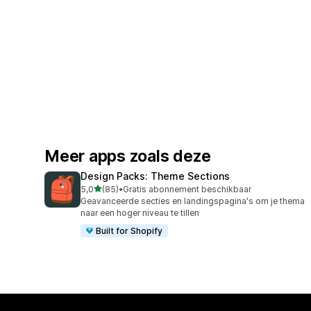
Meer apps zoals deze
Design Packs: Theme Sections
van 5 sterren
5,0
(85)
•
Gratis abonnement beschikbaar
85 recensies in totaal
Geavanceerde secties en landingspagina's om je thema
naar een hoger niveau te tillen
Built for Shopify