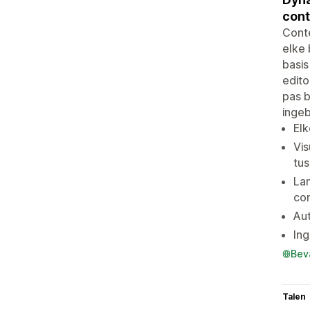
cont
Conte
elke 
basis
edito
pas b
ingeb
Elk
Vis
tu
La
con
Au
Ing
Bev
Talen