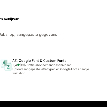
s bekijken:
, Webshop, aangepaste gegevens
AZ: Google Font & Custom Fonts
van 5 sterren
3,4
(13)
•
Gratis abonnement beschikbaar
13 recensies in totaal
Upload aangepaste lettertypen en Google Fonts naar je
webshop