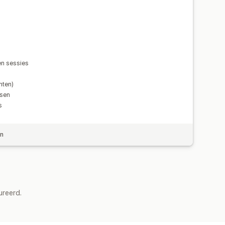
iseringen
Paginaversies
sten
A/B-testen
Tracking
n sessies
nten)
ssen
s
en
ureerd.