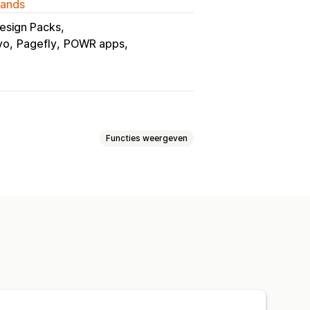
lands
esign Packs
yo
Pagefly
POWR apps
Functies weergeven
ctpagina's
Collecties
gs
Veelgestelde vragen
's
Over ons-pagina's
ps
Formulieren
Perspagina´s
ina´s op maat