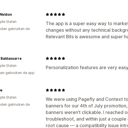
Weldon
gde Staten
The app is a super easy way to market
den gebruiken de
changes without any technical backgr
Relevant Bits is awesome and super h
 Baldassarre
gde Staten
Personalization features are very easy
en gebruiken de app
le
gde Staten
We were using Pagefly and Context 
den gebruiken de
banners for our 4th of July promotion,
banners weren’t clickable. I reached
troubleshoot, and within just a couple 
root cause — a compatibility issue in