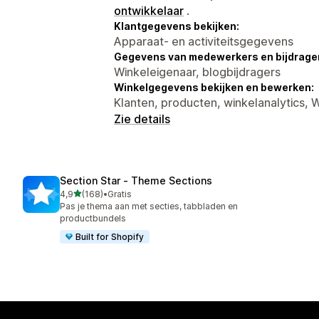
ontwikkelaar
.
Klantgegevens bekijken:
Apparaat- en activiteitsgegevens
Gegevens van medewerkers en bijdrager
Winkeleigenaar, blogbijdragers
Winkelgegevens bekijken en bewerken:
Klanten, producten, winkelanalytics
Zie details
Section Star ‑ Theme Sections
van 5 sterren
4,9
(168)
•
Gratis
168 recensies in totaal
Pas je thema aan met secties, tabbladen en
productbundels
Built for Shopify