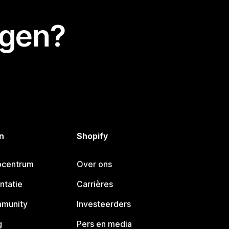
egen?
n
Shopify
pcentrum
Over ons
ntatie
Carrières
mmunity
Investeerders
g
Pers en media