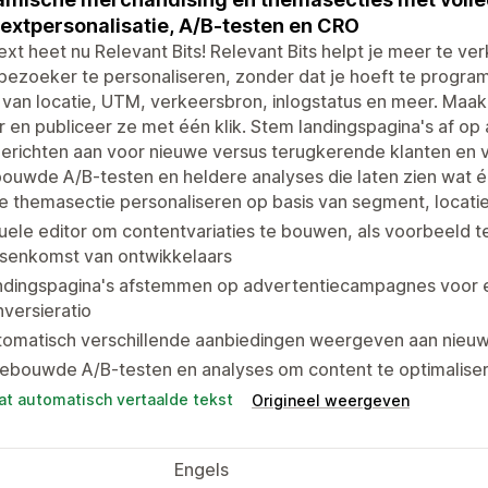
extpersonalisatie, A/B-testen en CRO
xt heet nu Relevant Bits! Relevant Bits helpt je meer te ve
bezoeker te personaliseren, zonder dat je hoeft te progr
 van locatie, UTM, verkeersbron, inlogstatus en meer. Maak 
r en publiceer ze met één klik. Stem landingspagina's af op 
erichten aan voor nieuwe versus terugkerende klanten en v
ouwde A/B-testen en heldere analyses die laten zien wat é
e themasectie personaliseren op basis van segment, locati
uele editor om contentvariaties te bouwen, als voorbeeld t
ssenkomst van ontwikkelaars
ndingspagina's afstemmen op advertentiecampagnes voor e
versieratio
tomatisch verschillende aanbiedingen weergeven aan nieuw
ebouwde A/B-testen en analyses om content te optimaliser
at automatisch vertaalde tekst
Origineel weergeven
Engels