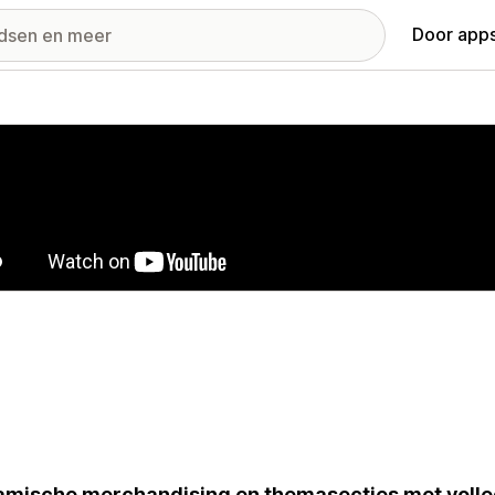
Door apps
ij met uitgelichte afbeeldingen
mische merchandising en themasecties met volled