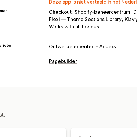
Deze app is niet vertaald in het Neder
 met
Checkout
Shopify-beheercentrum
D
Flexi — Theme Sections Library
Klavi
Works with all themes
orieën
Ontwerpelementen - Anders
Pagebuilder
Soorten pagina's
Landingspagina's
Homepages
Produ
Binnenkort beschikbaar-pagina's
Blo
Helpcentrum-pagina's
Contactpagina
Bedankpagina's
Voetteksten
Pop-u
st.
Vacaturepagina´s
Themasecties
Pag
Pagina´s beheren