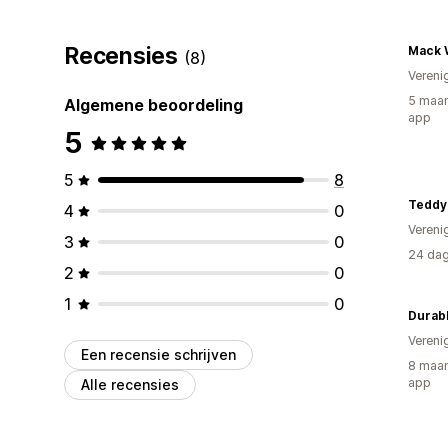
Recensies
Mack 
(8)
Vereni
5 maan
Algemene beoordeling
app
5
5
8
Teddy
4
0
Vereni
3
0
24 dag
2
0
1
0
Durab
Vereni
Een recensie schrijven
8 maan
app
Alle recensies