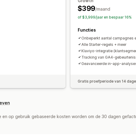
Bewerkingstool
Templates
Automat
Growth
$399
Contentsynchronisatie
Analytics
Te
/maand
Targeting
of $3,999/jaar en bespaar 16%
Functies
Onbeperkt aantal campagnes e
Alle Starter-regels + meer
Klaviyo-integratie (klantsegme
Tracking van GA4-gebeurteni
Geavanceerde in-app-analyse
Gratis proefperiode van 14 dag
geven
de en op gebruik gebaseerde kosten worden om de 30 dagen gefact