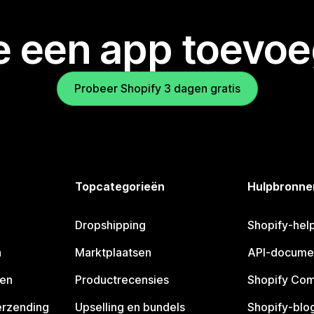
je een app toevo
Probeer Shopify 3 dagen gratis
Topcategorieën
Hulpbronne
Dropshipping
Shopify-hel
n
Marktplaatsen
API-docume
pen
Productrecensies
Shopify Co
erzending
Upselling en bundels
Shopify-blo