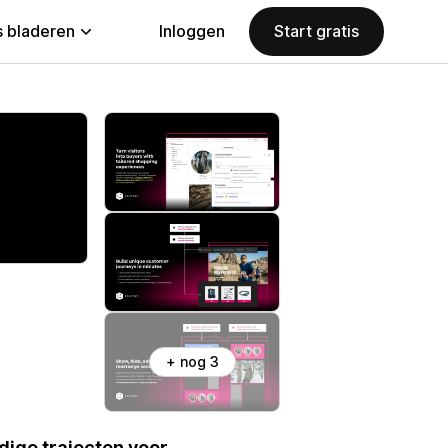
 bladeren
Inloggen
Start gratis
+ nog 3
ige trajecten voor