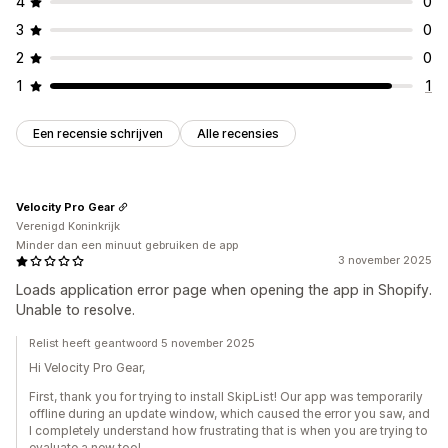
4
0
3
0
2
0
1
1
Een recensie schrijven
Alle recensies
Velocity Pro Gear
Verenigd Koninkrijk
Minder dan een minuut gebruiken de app
3 november 2025
Loads application error page when opening the app in Shopify.
Unable to resolve.
Relist heeft geantwoord 5 november 2025
Hi Velocity Pro Gear,
First, thank you for trying to install SkipList! Our app was temporarily
offline during an update window, which caused the error you saw, and
I completely understand how frustrating that is when you are trying to
evaluate a new tool.