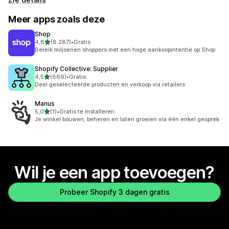
Meer apps zoals deze
Shop
van 5 sterren
4,8
(8.287)
•
Gratis
8287 recensies in totaal
Bereik miljoenen shoppers met een hoge aankoopintentie op Shop
Shopify Collective: Supplier
van 5 sterren
4,5
(669)
•
Gratis
669 recensies in totaal
Deel geselecteerde producten en verkoop via retailers
Manus
van 5 sterren
5,0
(1)
•
Gratis te installeren
1 recensies in totaal
Je winkel bouwen, beheren en laten groeien via één enkel gesprek
Wil je een app toevoegen?
Probeer Shopify 3 dagen gratis