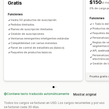
$150
Gratis
al m
Precios que puedes fijar
0% de cargo p
Pagos recurrentes
Suscribirse y ahorrar
Precios fijos
Funciones
Funciones
Precios por niveles
Freemium
Períodos de prueba
Hasta 50 productos de suscripción.
+ Todo lo del
Pago único
Pedidos ilimitados.
Precios dinámicos
Personalizar precios
Productos de
Planes de suscripción ilimitados.
Paquetes de
Gestión de suscripciones
Personaliza
Ventanas emergentes inteligentes estándar
Reglas de v
Compatibilidad con varias monedas.
segmentaci
Panel de control de estadísticas (básico).
API, webhoo
Paquetes de productos básicos
Personaliza
electrónicos
Gestión de l
Prueba gratis 
Contiene texto traducido automáticamente
Mostrar original
Todos los cargos se facturan en USD. Los cargos recurrentes y por uso
se facturan cada 30 días.