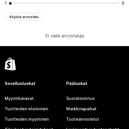
1
0
Kirjoita arvostelu
Ei vielä arvosteluja
Sovellusluokat
Pääluokat
Myyntikanavat
Suoratoimitus
Tuotteiden etsiminen
Markkinapaikat
Tuotteiden myyminen
Tuotearvostelut