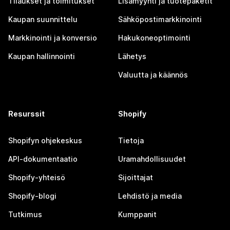
Tilaukset ja toimitukset
Lisämyynti ja tuotepaketit
Kaupan suunnittelu
Sähköpostimarkkinointi
Markkinointi ja konversio
Hakukoneoptimointi
Kaupan hallinnointi
Lähetys
Valuutta ja käännös
Resurssit
Shopify
Shopifyn ohjekeskus
Tietoja
API-dokumentaatio
Uramahdollisuudet
Shopify-yhteisö
Sijoittajat
Shopify-blogi
Lehdistö ja media
Tutkimus
Kumppanit