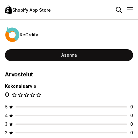
Shopify App Store
ReOrdify
Asenna
Arvostelut
Kokonaisarvio
0
5
0
4
0
3
0
2
0