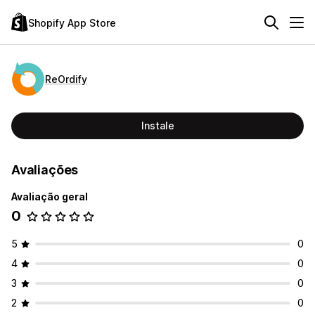
Shopify App Store
ReOrdify
Instale
Avaliações
Avaliação geral
0
5
0
4
0
3
0
2
0