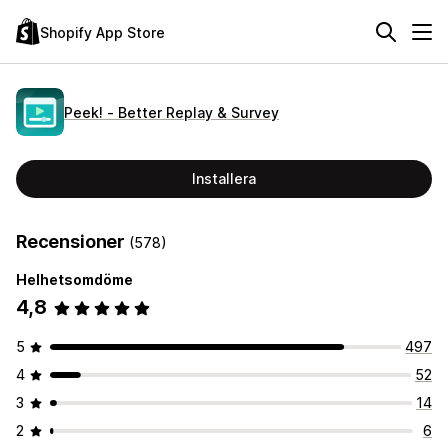
Shopify App Store
Peek! ‑ Better Replay & Survey
Installera
Recensioner
(578)
Helhetsomdöme
4,8
5
497
4
52
3
14
2
6