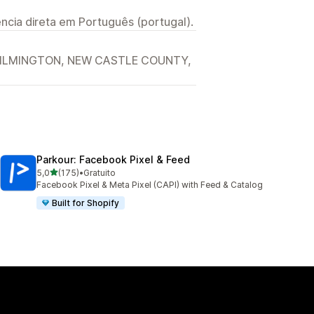
ncia direta em Português (portugal).
 WILMINGTON, NEW CASTLE COUNTY,
Parkour: Facebook Pixel & Feed
de 5 estrelas
5,0
(175)
•
Gratuito
175 total de avaliações
Facebook Pixel & Meta Pixel (CAPI) with Feed & Catalog
Built for Shopify