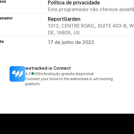
sos
Política de privacidade
Este programador não oferece assistê
amador
ReportGarden
1013, CENTRE ROAD,, SUITE 403-B,
DE, 19805, US
da
17 de junho de 2022
wetracked.io Connect
de 5 estrelas
4,7
(99)
•
Avaliação gratuita disponível
99 total de avaliações
Connect your store to the wetracked.io ad tracking
platform