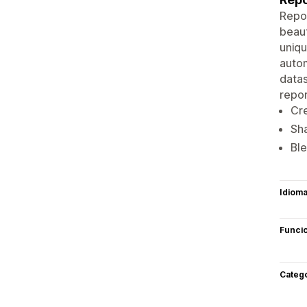
Repor
beaut
uniqu
autom
datas
repo
Cre
Sha
Ble
Idiom
Funci
Categ