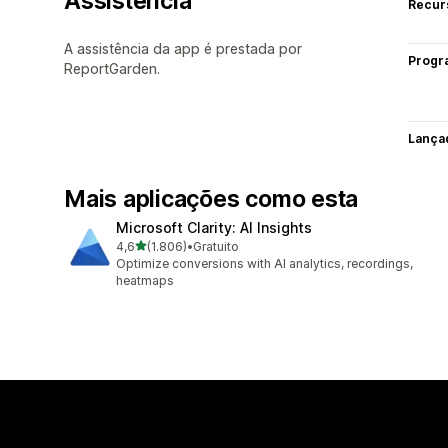
Assistência
Recur
A assistência da app é prestada por
Progr
ReportGarden.
Lança
Mais aplicações como esta
Microsoft Clarity: AI Insights
de 5 estrelas
4,6
(1.806)
•
Gratuito
1806 total de avaliações
Optimize conversions with AI analytics, recordings,
heatmaps