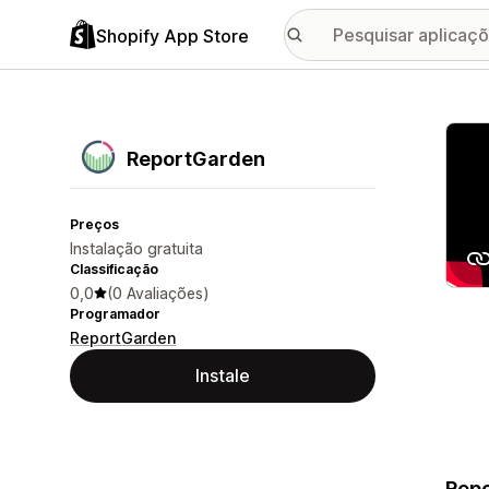
Shopify App Store
Galer
ReportGarden
Preços
Instalação gratuita
Classificação
0,0
(0 Avaliações)
Programador
ReportGarden
Instale
Repo