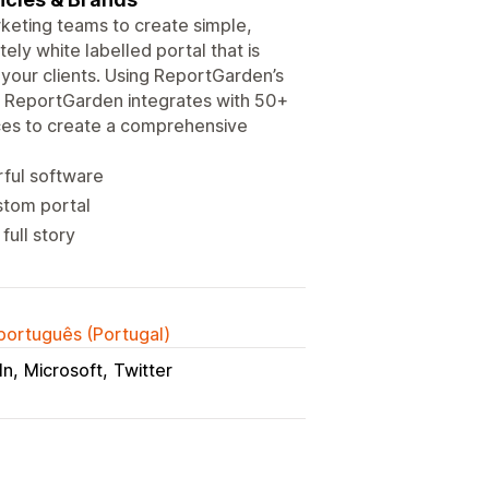
keting teams to create simple,
ly white labelled portal that is
h your clients. Using ReportGarden’s
g. ReportGarden integrates with 50+
ces to create a comprehensive
rful software
ustom portal
full story
 português (Portugal)
In
Microsoft
Twitter