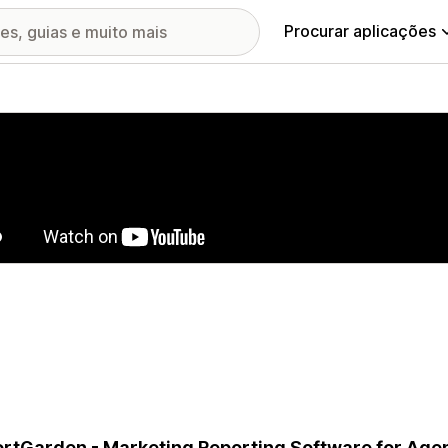
Procurar aplicações
ia de imagens em destaque
rtGarden - Marketing Reporting Software for Age