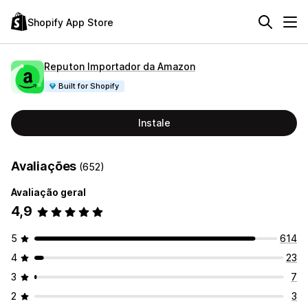
Shopify App Store
Reputon Importador da Amazon
Built for Shopify
Instale
Avaliações
(652)
Avaliação geral
4,9
5
614
4
23
3
7
2
3