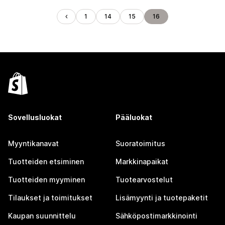
1
14
15
16
Sovellusluokat
Pääluokat
Myyntikanavat
Suoratoimitus
Tuotteiden etsiminen
Markkinapaikat
Tuotteiden myyminen
Tuotearvostelut
Tilaukset ja toimitukset
Lisämyynti ja tuotepaketit
Kaupan suunnittelu
Sähköpostimarkkinointi