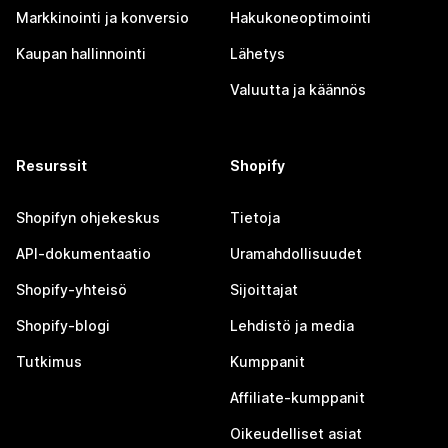
Markkinointi ja konversio
Hakukoneoptimointi
Kaupan hallinnointi
Lähetys
Valuutta ja käännös
Resurssit
Shopify
Shopifyn ohjekeskus
Tietoja
API-dokumentaatio
Uramahdollisuudet
Shopify-yhteisö
Sijoittajat
Shopify-blogi
Lehdistö ja media
Tutkimus
Kumppanit
Affiliate-kumppanit
Oikeudelliset asiat