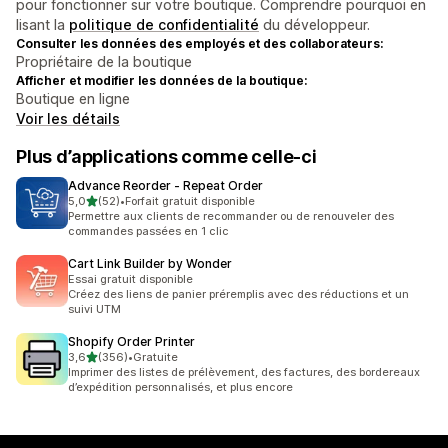
pour fonctionner sur votre boutique. Comprendre pourquoi en
lisant la
politique de confidentialité
du développeur.
Consulter les données des employés et des collaborateurs:
Propriétaire de la boutique
Afficher et modifier les données de la boutique:
Boutique en ligne
Voir les détails
Plus d’applications comme celle-ci
Advance Reorder ‑ Repeat Order
étoile(s) sur 5
5,0
(52)
•
Forfait gratuit disponible
52 avis au total
Permettre aux clients de recommander ou de renouveler des
commandes passées en 1 clic
Cart Link Builder by Wonder
Essai gratuit disponible
Créez des liens de panier préremplis avec des réductions et un
suivi UTM
Shopify Order Printer
étoile(s) sur 5
3,6
(356)
•
Gratuite
356 avis au total
Imprimer des listes de prélèvement, des factures, des bordereaux
d’expédition personnalisés, et plus encore