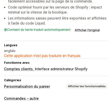
facilement accessibles sur la page de la commande.
Code optimisé fourni par les serveurs de Shopify : impact
minimal sur la vitesse de la boutique.
Les informations saisies peuvent être exportées et affichées
à l’aide du code Liquid.
Contient du texte traduit automatiquement
Afficher l’original
Langues
anglais
Cette application n’est pas traduite en français
Fonctionne avec
Comptes clients
Interface administrateur Shopify
Catégories
Personnalisation du panier
Afficher les fonctionnalités
Affichage du panier
Commandes – autre
Styles personnalisés
CSS personnalisées
Emballage cadeau
Optimisation pour le format mobile