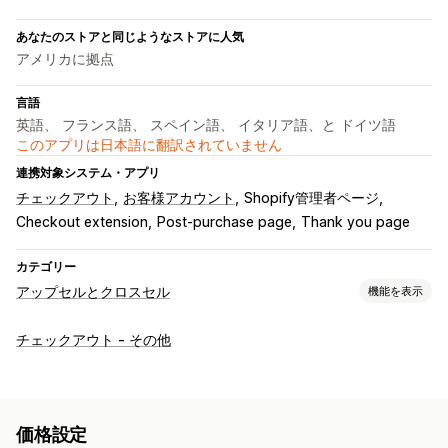
あなたのストアと同じようなストアに人気
アメリカに拠点
言語
英語、 フランス語、 スペイン語、 イタリア語、と ドイツ語
このアプリは日本語に翻訳されていません
連携対象システム・アプリ
チェックアウト
お客様アカウント
Shopify管理者ページ
Checkout extension
Post-purchase page
Thank you page
カテゴリー
アップセルとクロスセル
機能を表示
カスタマイズ
チェックアウト - その他
チェックアウト時のアップセル
お礼ページでのアップセル
ワンクリックアドオン
ドラッグ&ドロップエディタ
オファーとおすすめ
価格設定