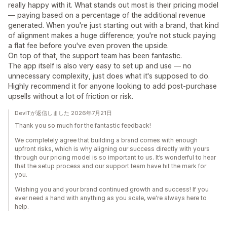
really happy with it. What stands out most is their pricing model
— paying based on a percentage of the additional revenue
generated. When you're just starting out with a brand, that kind
of alignment makes a huge difference; you're not stuck paying
a flat fee before you've even proven the upside.
On top of that, the support team has been fantastic.
The app itself is also very easy to set up and use — no
unnecessary complexity, just does what it's supposed to do.
Highly recommend it for anyone looking to add post-purchase
upsells without a lot of friction or risk.
DevITが返信しました 2026年7月21日
Thank you so much for the fantastic feedback!
We completely agree that building a brand comes with enough
upfront risks, which is why aligning our success directly with yours
through our pricing model is so important to us. It’s wonderful to hear
that the setup process and our support team have hit the mark for
you.
Wishing you and your brand continued growth and success! If you
ever need a hand with anything as you scale, we're always here to
help.