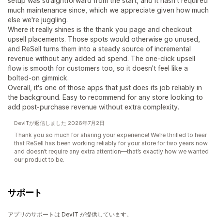
setup was straightforward from the start, and it hasn't required
much maintenance since, which we appreciate given how much
else we're juggling.
Where it really shines is the thank you page and checkout
upsell placements. Those spots would otherwise go unused,
and ReSell turns them into a steady source of incremental
revenue without any added ad spend. The one-click upsell
flow is smooth for customers too, so it doesn't feel like a
bolted-on gimmick.
Overall, it's one of those apps that just does its job reliably in
the background. Easy to recommend for any store looking to
add post-purchase revenue without extra complexity.
DevITが返信しました 2026年7月2日
Thank you so much for sharing your experience! We’re thrilled to hear
that ReSell has been working reliably for your store for two years now
and doesn’t require any extra attention—that’s exactly how we wanted
our product to be.
サポート
アプリのサポートは DevIT が提供しています。