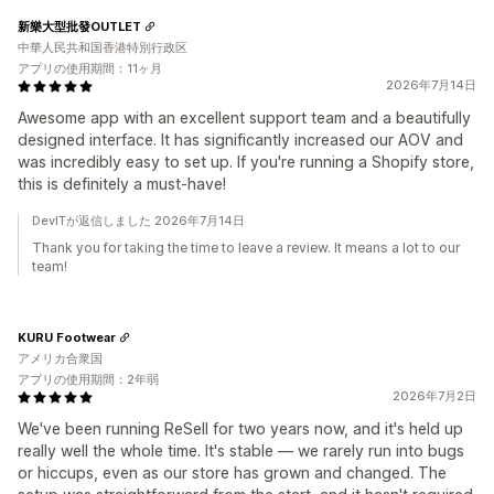
新樂大型批發OUTLET
中華人民共和国香港特別行政区
アプリの使用期間：11ヶ月
2026年7月14日
Awesome app with an excellent support team and a beautifully
designed interface. It has significantly increased our AOV and
was incredibly easy to set up. If you're running a Shopify store,
this is definitely a must-have!
DevITが返信しました 2026年7月14日
Thank you for taking the time to leave a review. It means a lot to our
team!
KURU Footwear
アメリカ合衆国
アプリの使用期間：2年弱
2026年7月2日
We've been running ReSell for two years now, and it's held up
really well the whole time. It's stable — we rarely run into bugs
or hiccups, even as our store has grown and changed. The