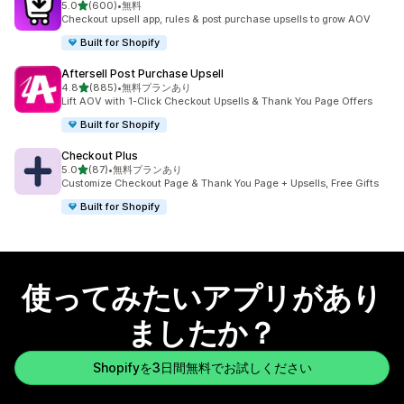
5つ星中
5.0
(600)
•
無料
合計レビュー数：600件
Checkout upsell app, rules & post purchase upsells to grow AOV
Built for Shopify
Aftersell Post Purchase Upsell
5つ星中
4.8
(885)
•
無料プランあり
合計レビュー数：885件
Lift AOV with 1-Click Checkout Upsells & Thank You Page Offers
Built for Shopify
Checkout Plus
5つ星中
5.0
(87)
•
無料プランあり
合計レビュー数：87件
Customize Checkout Page & Thank You Page + Upsells, Free Gifts
Built for Shopify
使ってみたいアプリがあり
ましたか？
Shopifyを3日間無料でお試しください