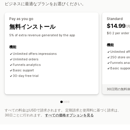
無料配送
商品アドオン
おすすめ商品
よく同時購入される商品
ビジネスに最適なプランをお選びください。
AIによるおすすめ
Pay as you go
Standard
分析
$14.99
無料インストール
/
A/Bテスト
ファネルのパフォーマンス
$0.2 per order
5% of extra revenue generated by the app
機能
機能
Unlimited of
Unlimited offers impressions
250 store o
Unlimited orders
Funnels ana
Funnels analytics
Basic suppor
Basic support
30-day free trial
30日間の無料
すべての料金はUSDで請求されます。 定期請求と使用料に基づく請求は、
30日ごとに行われます。
すべての価格オプションを見る