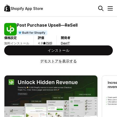
Shopify App Store
Post Purchase Upsell—ReSell
Built for Shopify
価格設定
評価
開発者
無料インストール
4.9
(50)
DevIT
インストール
デモストアを表示する