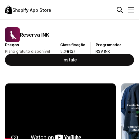
Shopify App Store
Reserva INK
Preços
Classificação
Programador
Plano gratuito disponível
5,0
(2)
RSV INK
Instale