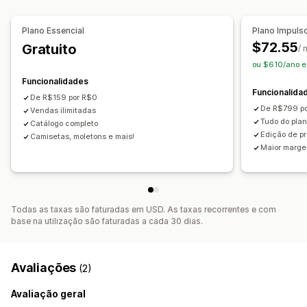
Marca branca
Envio personalizado
Rastreio de encomendas
Plano Essencial
Plano Impuls
$72.55
Gratuito
/
ou $610/ano 
Funcionalidades
Funcionalida
De R$159 por R$0
De R$799 p
Vendas ilimitadas
Tudo do pla
Catálogo completo
Edição de p
Camisetas, moletons e mais!
Maior marge
Todas as taxas são faturadas em USD. As taxas recorrentes e com
base na utilização são faturadas a cada 30 dias.
Avaliações
(2)
Avaliação geral