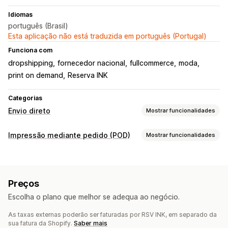
Idiomas
português (Brasil)
Esta aplicação não está traduzida em português (Portugal)
Funciona com
dropshipping
fornecedor nacional
fullcommerce
moda
print on demand
Reserva INK
Categorias
Envio direto
Mostrar funcionalidades
Produtos que pode vender
Impressão mediante pedido (POD)
Mostrar funcionalidades
Vestuário e acessórios
Personalização de produto
Locais de aquisição
Embalagem personalizada
Ferramentas de design
Brasil
Preços
Produtos
Escolha o plano que melhor se adequa ao negócio.
Vestuário
Chapéus
As taxas externas poderão ser faturadas por RSV INK, em separado da
Opções de envio
sua fatura da Shopify.
Saber mais