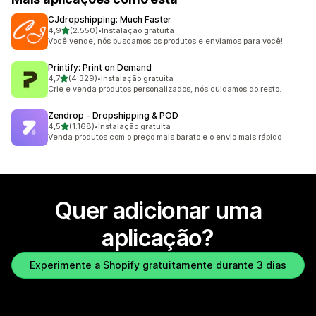
CJdropshipping: Much Faster
de 5 estrelas
4,9
(2.550)
•
Instalação gratuita
2550 total de avaliações
Você vende, nós buscamos os produtos e enviamos para você!
Printify: Print on Demand
de 5 estrelas
4,7
(4.329)
•
Instalação gratuita
4329 total de avaliações
Crie e venda produtos personalizados, nós cuidamos do resto.
Zendrop ‑ Dropshipping & POD
de 5 estrelas
4,5
(1.168)
•
Instalação gratuita
1168 total de avaliações
Venda produtos com o preço mais barato e o envio mais rápido
Quer adicionar uma
aplicação?
Experimente a Shopify gratuitamente durante 3 dias