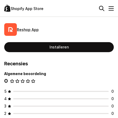
Shopify App Store
Reshop App
Installeren
Recensies
Algemene beoordeling
0
5
0
4
0
3
0
2
0