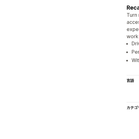
Reca
Turn 
acces
exper
work 
Dri
Per
Wit
言語
カテゴ