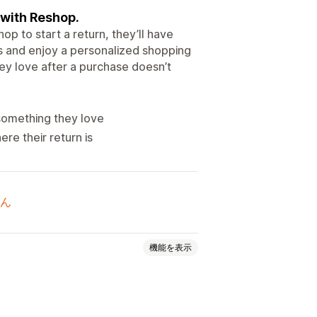
with Reshop.
p to start a return, they’ll have
s and enjoy a personalized shopping
ey love after a purchase doesn’t
something they love
re their return is
ん
機能を表示