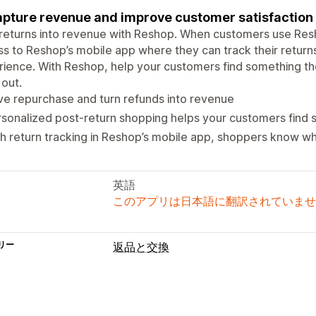
pture revenue and improve customer satisfaction 
returns into revenue with Reshop. When customers use Resho
s to Reshop’s mobile app where they can track their return
ience. With Reshop, help your customers find something th
out.
ve repurchase and turn refunds into revenue
sonalized post-return shopping helps your customers find 
h return tracking in Reshop’s mobile app, shoppers know whe
英語
このアプリは日本語に翻訳されていませ
リー
返品と交換
返品オプション
自動返金
手動返金
ギフト返品