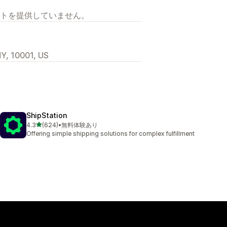
トを提供していません。
NY, 10001, US
ShipStation
5つ星中
4.3
(624)
•
無料体験あり
合計レビュー数：624件
Offering simple shipping solutions for complex fulfillment