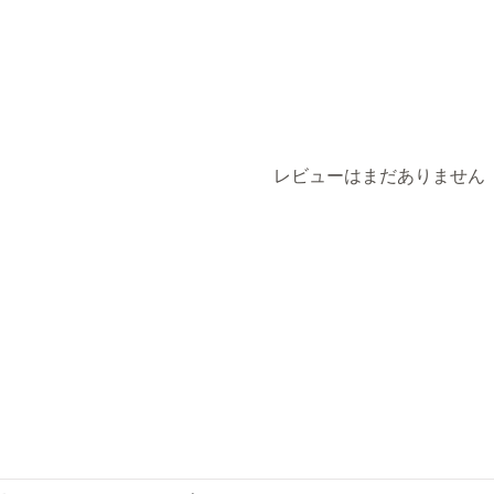
返品管理
自動承認
返品不可アイテム
返品追跡
レビューはまだありません