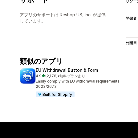
リソー
アプリのサポートは Reshop US, Inc. が提供
開発者
しています。
公開日
類似のアプリ
EU Withdrawal Button & Form
5つ星中
4.9
(2,178)
•
無料プランあり
合計レビュー数：2178件
Easily comply with EU withdrawal requirements
2023/2673
Built for Shopify