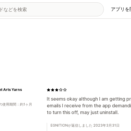
アプリを
t Arts Yarns
It seems okay although I am getting p
の使用期間：約1ヶ月
emails I receive from the app demandi
to turn this off, may just uninstall.
EGNITIONが返信しました 2023年3月31日