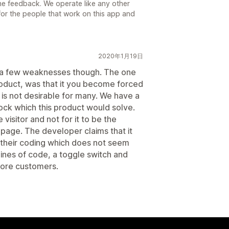
he feedback. We operate like any other
for the people that work on this app and
2020年1月19日
e a few weaknesses though. The one
duct, was that it you become forced
 is not desirable for many. We have a
tock which this product would solve.
visitor and not for it to be the
page. The developer claims that it
 their coding which does not seem
lines of code, a toggle switch and
more customers.