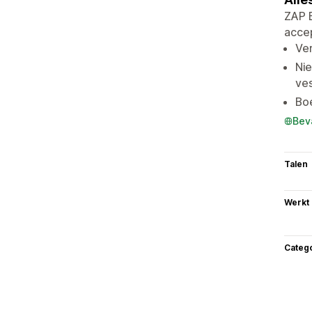
ZAP E
accep
Ver
Nie
ves
Boe
Bev
Talen
Werkt
Categ