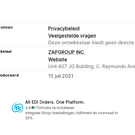
ronnen
Privacybeleid
Veelgestelde vragen
Deze ontwikkelaar biedt geen directe
kelaar
ZAPGROUP INC.
Website
Unit 407 JG Building, C. Raymundo Ave
roduceerd
15 juli 2021
All EDI Orders. One Platform.
van 5 sterren
4,9
(7)
•
Gratis te installeren
7 recensies in totaal
Integreer Shop-bestellingen, fulfilment en voorraad in
SPS.