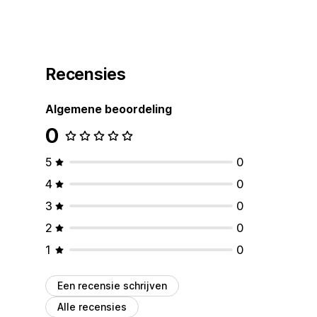
Recensies
Algemene beoordeling
0
5
0
4
0
3
0
2
0
1
0
Een recensie schrijven
Alle recensies