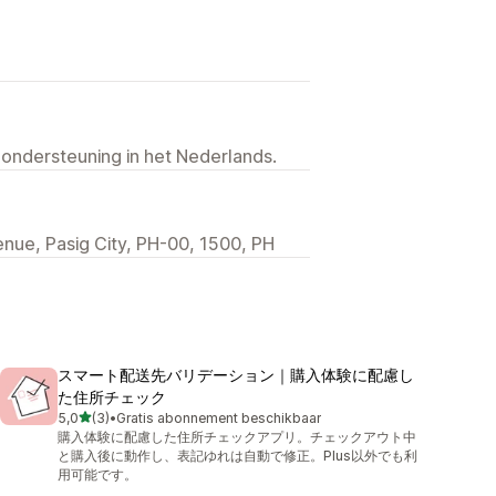
 ondersteuning in het Nederlands.
nue, Pasig City, PH-00, 1500, PH
スマート配送先バリデーション｜購入体験に配慮し
た住所チェック
van 5 sterren
5,0
(3)
•
Gratis abonnement beschikbaar
3 recensies in totaal
購入体験に配慮した住所チェックアプリ。チェックアウト中
と購入後に動作し、表記ゆれは自動で修正。Plus以外でも利
用可能です。