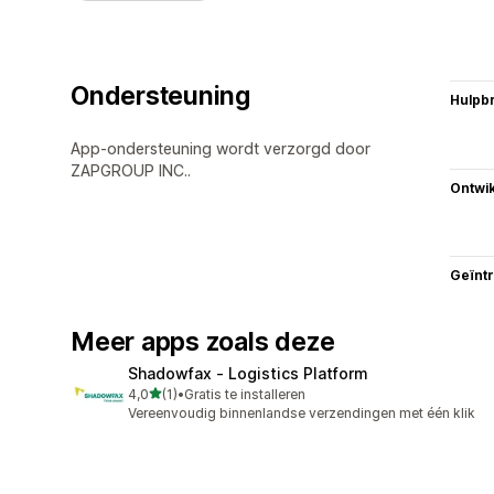
Ondersteuning
Hulpb
App-ondersteuning wordt verzorgd door
ZAPGROUP INC..
Ontwik
Geïnt
Meer apps zoals deze
Shadowfax ‑ Logistics Platform
van 5 sterren
4,0
(1)
•
Gratis te installeren
1 recensies in totaal
Vereenvoudig binnenlandse verzendingen met één klik