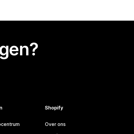
egen?
n
Shopify
pcentrum
Over ons