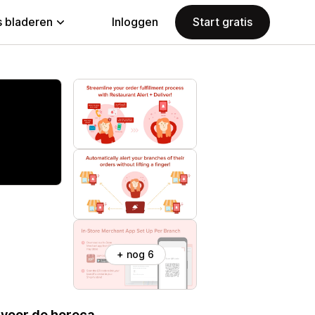
 bladeren
Inloggen
Start gratis
+ nog 6
 voor de horeca