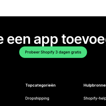
je een app toevo
Probeer Shopify 3 dagen gratis
Topcategorieën
Hulpbronne
Dropshipping
Shopify-hel