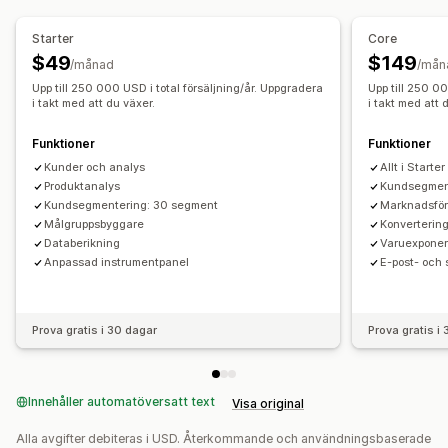
Marknadsföring och försäljning
Starter
Core
AI-insikter
Marknadsföringsattribuering
Kassaanalys
$49
$149
/månad
/mån
ROAS
Vinstinsikter
Inköpsspårning
Trattanalys
Upp till 250 000 USD i total försäljning/år. Uppgradera
Upp till 250 00
UTM-spårning
i takt med att du växer.
Övergivna varukorgar
Pixelspårning
i takt med att 
Diagram och rapporter
Funktioner
Funktioner
Analyspanel
Kunder och analys
Anpassade instrumentpaneler
Allt i Starter
Produktanalys
Kundsegmen
Rapporter från flera butiker
Benchmarking
Kundsegmentering: 30 segment
Marknadsför
Anpassade rapporter
Dataexport
Historikanalys
Målgruppsbyggare
Konverterin
Databerikning
Varuexponer
Prognoser
Rapportschemaläggning
Aviseringar
Anpassad instrumentpanel
E-post- och
Uppfyller GDPR
Prova gratis i 30 dagar
Prova gratis i
Innehåller automatöversatt text
Visa original
Alla avgifter debiteras i USD. Återkommande och användningsbaserade