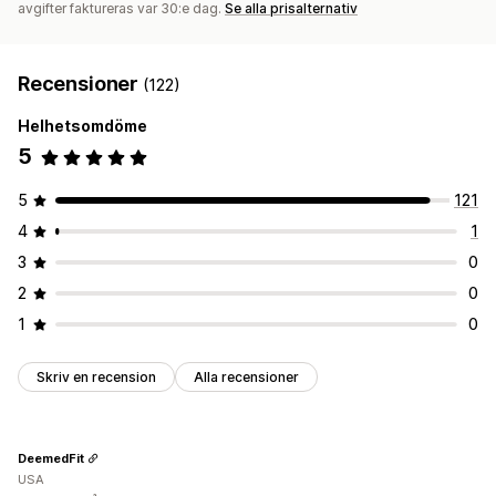
avgifter faktureras var 30:e dag.
Se alla prisalternativ
Recensioner
(122)
Helhetsomdöme
5
5
121
4
1
3
0
2
0
1
0
Skriv en recension
Alla recensioner
DeemedFit
USA