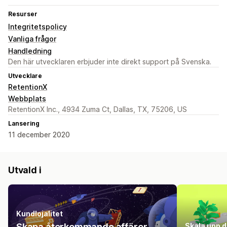
Resurser
Integritetspolicy
Vanliga frågor
Handledning
Den här utvecklaren erbjuder inte direkt support på Svenska.
Utvecklare
RetentionX
Webbplats
RetentionX Inc., 4934 Zuma Ct, Dallas, TX, 75206, US
Lansering
11 december 2020
Utvald i
Kundlojalitet
Skapa återkommande affärer
Skala upp 