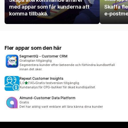
med appar som får kunderna att
Skaffa fl
komma tillbaka.
e-postme
Fler appar som den här
SegmentIQ ‑ Customer CRM
Gratisplan tillgänglig
Segmentera kunder efter beteende och förhindra kundbortfall
innan det sker.
Repeat Customer Insights
av 5 stjärnor
5,0
(14)
•
Gratis testversion tillgänglig
14 recensioner totalt
Kundanalys för CPG-butiker för ökad kundlojalitet
Almund‑Customer Data Platform
Gratis
Det har aldrig varit enklare att lära känna dina kunder