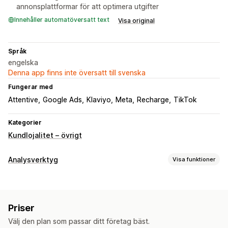
annonsplattformar för att optimera utgifter
Innehåller automatöversatt text
Visa original
Språk
engelska
Denna app finns inte översatt till svenska
Fungerar med
Attentive
Google Ads
Klaviyo
Meta
Recharge
TikTok
Kategorier
Kundlojalitet – övrigt
Analysverktyg
Visa funktioner
Kundbeteende
Spårning i realtid
Aktivitetsspårning
Händelsespårning
Priser
Segmentering
Livstidsvärde (LTV)
Lojalitetsanalys
Välj den plan som passar ditt företag bäst.
Kohortanalys