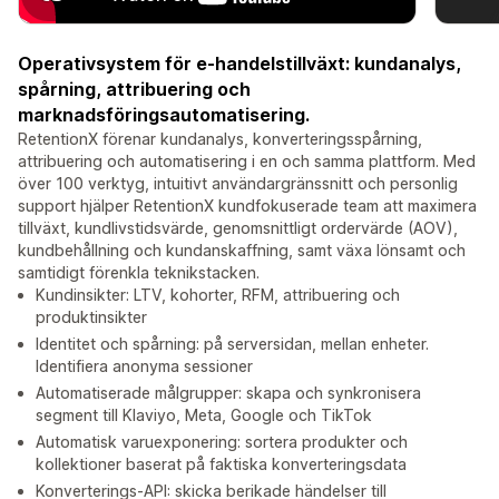
Operativsystem för e-handelstillväxt: kundanalys,
spårning, attribuering och
marknadsföringsautomatisering.
RetentionX förenar kundanalys, konverteringsspårning,
attribuering och automatisering i en och samma plattform. Med
över 100 verktyg, intuitivt användargränssnitt och personlig
support hjälper RetentionX kundfokuserade team att maximera
tillväxt, kundlivstidsvärde, genomsnittligt ordervärde (AOV),
kundbehållning och kundanskaffning, samt växa lönsamt och
samtidigt förenkla teknikstacken.
Kundinsikter: LTV, kohorter, RFM, attribuering och
produktinsikter
Identitet och spårning: på serversidan, mellan enheter.
Identifiera anonyma sessioner
Automatiserade målgrupper: skapa och synkronisera
segment till Klaviyo, Meta, Google och TikTok
Automatisk varuexponering: sortera produkter och
kollektioner baserat på faktiska konverteringsdata
Konverterings-API: skicka berikade händelser till