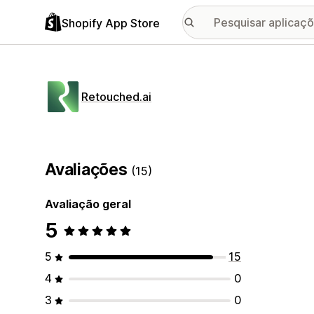
Shopify App Store
Retouched.ai
Avaliações
(15)
Avaliação geral
5
5
15
4
0
3
0