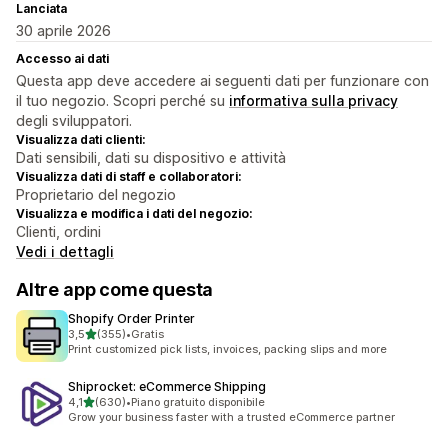
Lanciata
30 aprile 2026
Accesso ai dati
Questa app deve accedere ai seguenti dati per funzionare con
il tuo negozio. Scopri perché su
informativa sulla privacy
degli sviluppatori.
Visualizza dati clienti:
Dati sensibili, dati su dispositivo e attività
Visualizza dati di staff e collaboratori:
Proprietario del negozio
Visualizza e modifica i dati del negozio:
Clienti, ordini
Vedi i dettagli
Altre app come questa
Shopify Order Printer
stelle su 5
3,5
(355)
•
Gratis
355 recensioni totali
Print customized pick lists, invoices, packing slips and more
Shiprocket: eCommerce Shipping
stelle su 5
4,1
(630)
•
Piano gratuito disponibile
630 recensioni totali
Grow your business faster with a trusted eCommerce partner