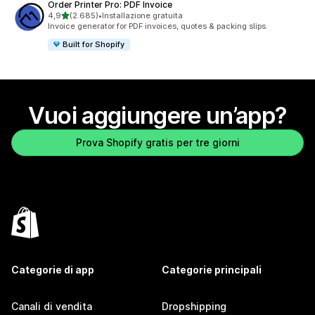
Order Printer Pro: PDF Invoice
stelle su 5
4,9
(2.685)
•
Installazione gratuita
2685 recensioni totali
Invoice generator for PDF invoices, quotes & packing slips.
Built for Shopify
Vuoi aggiungere un’app?
Prova Shopify gratis per tre giorni
Categorie di app
Categorie principali
Canali di vendita
Dropshipping