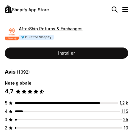
Shopify App Store
AfterShip Returns & Exchanges
Built for Shopify
Installer
Avis
(1 392)
Note globale
4,7
5
1,2 k
4
115
3
25
2
19