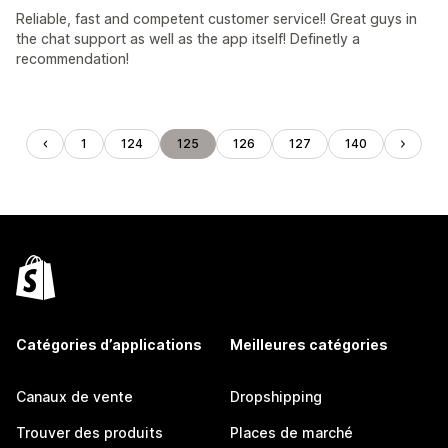
Reliable, fast and competent customer service!! Great guys in
the chat support as well as the app itself! Definetly a
recommendation!
1
124
125
126
127
140
Catégories d’applications
Meilleures catégories
Canaux de vente
Dropshipping
Trouver des produits
Places de marché