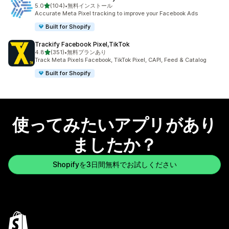
5つ星中
5.0
(104)
•
無料インストール
合計レビュー数：104件
Accurate Meta Pixel tracking to improve your Facebook Ads
Built for Shopify
Trackify Facebook Pixel,TikTok
5つ星中
4.8
(351)
•
無料プランあり
合計レビュー数：351件
Track Meta Pixels Facebook, TikTok Pixel, CAPI, Feed & Catalog
Built for Shopify
使ってみたいアプリがあり
ましたか？
Shopifyを3日間無料でお試しください