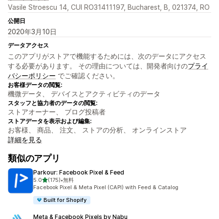
Vasile Stroescu 14, CUI RO31411197, Bucharest, B, 021374, RO
公開日
2020年3月10日
データアクセス
このアプリがストアで機能するためには、次のデータにアクセス
する必要があります。 その理由については、開発者向けの
プライ
バシーポリシー
でご確認ください。
お客様データの閲覧:
機微データ、 デバイスとアクティビティのデータ
スタッフと協力者のデータの閲覧:
ストアオーナー、 ブログ投稿者
ストアデータを表示および編集:
お客様、 商品、 注文、 ストアの分析、 オンラインストア
詳細を見る
類似のアプリ
Parkour: Facebook Pixel & Feed
5つ星中
5.0
(175)
•
無料
合計レビュー数：175件
Facebook Pixel & Meta Pixel (CAPI) with Feed & Catalog
Built for Shopify
Meta & Facebook Pixels by Nabu