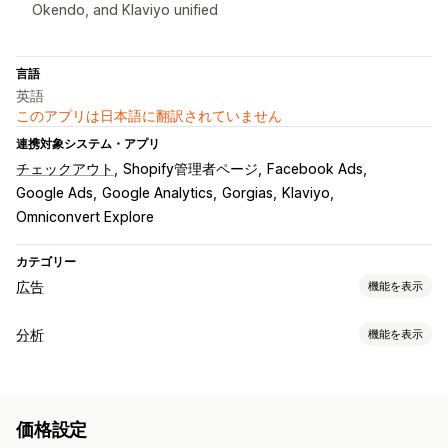
Okendo, and Klaviyo unified
言語
英語
このアプリは日本語に翻訳されていません
連携対象システム・アプリ
チェックアウト
Shopify管理者ページ
Facebook Ads
Google Ads
Google Analytics
Gorgias
Klaviyo
Omniconvert Explore
カテゴリー
広告
機能を表示
ターゲティング
分析
機能を表示
オーディエンスセグメント
類似オーディエンス
お客様の操作動向
カスタムオーディエンス
購買層
デバイス
イベント別
リアルタイム追跡
アクティビティ追跡
イベント追跡
ロケーションベース
操作動向
プラットフォーム
価格設定
セグメンテーション
顧客生涯価値 (LTV)
ロイヤルティ分析
商品カテゴリー
時間ベース
AIによるターゲティング