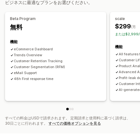
ビジネスに最適なプランをお選びください。
コホート分析
リターゲティング
マーケティングと販売
キャンペーン管理
Beta Program
scale
AIによるインサイト
ROAS
利益に関するインサイト
AIによる最適化
自動化されたキャンペーン
入札の最適化
$299
無料
/月
購入の追跡
ファネル分析
テンプレート
AIによるコピーライティング
AIによる画像と動画
または$2,999
動画広告
広告交換
機能
ビジュアルとレポート
機能
eCommerce Dashboard
分析ダッシュボード
カスタムダッシュボード
パフォーマンス分析
All features 
Trends Overview
複数ストアレポート
カスタムレポート
データのエクスポート
A/Bテスト
パフォーマンス追跡
広告支出
Customer Lif
Customer Retention Tracking
Product Anal
履歴分析
Customer Segmentation (RFM)
予測
エンゲージメント指標
ROI分析
クリックスルー率
Advanced An
eMail Support
コンバージョントラッキング
顧客獲得単価
ダッシュボード
Profit-leak d
48h First response time
Customer In
購買層分析
トラフィック元
AI-generate
すべての料金はUSDで請求されます。 定期請求と使用料に基づく請求は、
30日ごとに行われます。
すべての価格オプションを見る