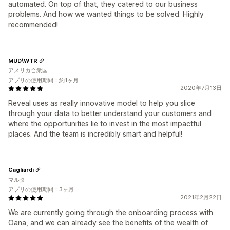
automated. On top of that, they catered to our business
problems. And how we wanted things to be solved. Highly
recommended!
MUD\WTR
アメリカ合衆国
アプリの使用期間：約1ヶ月
2020年7月13日
Reveal uses as really innovative model to help you slice
through your data to better understand your customers and
where the opportunities lie to invest in the most impactful
places. And the team is incredibly smart and helpful!
Gagliardi
マルタ
アプリの使用期間：3ヶ月
2021年2月22日
We are currently going through the onboarding process with
Oana, and we can already see the benefits of the wealth of