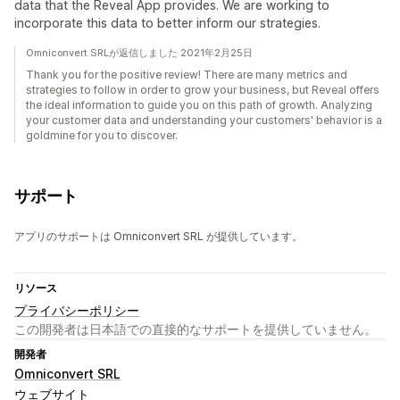
data that the Reveal App provides. We are working to
incorporate this data to better inform our strategies.
Omniconvert SRLが返信しました 2021年2月25日
Thank you for the positive review! There are many metrics and
strategies to follow in order to grow your business, but Reveal offers
the ideal information to guide you on this path of growth. Analyzing
your customer data and understanding your customers' behavior is a
goldmine for you to discover.
サポート
アプリのサポートは Omniconvert SRL が提供しています。
リソース
プライバシーポリシー
この開発者は日本語での直接的なサポートを提供していません。
開発者
Omniconvert SRL
ウェブサイト