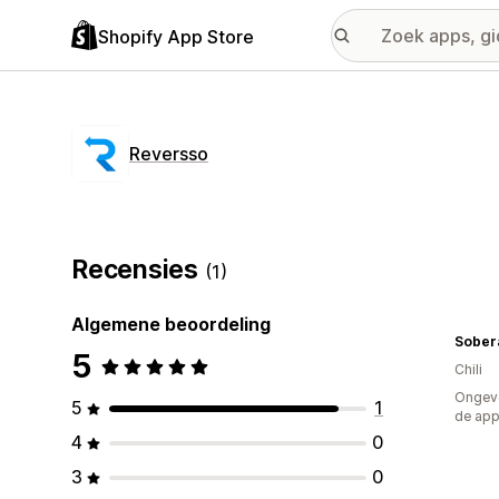
Shopify App Store
Reversso
Recensies
(1)
Algemene beoordeling
Sober
5
Chili
Ongeve
5
1
de ap
4
0
3
0