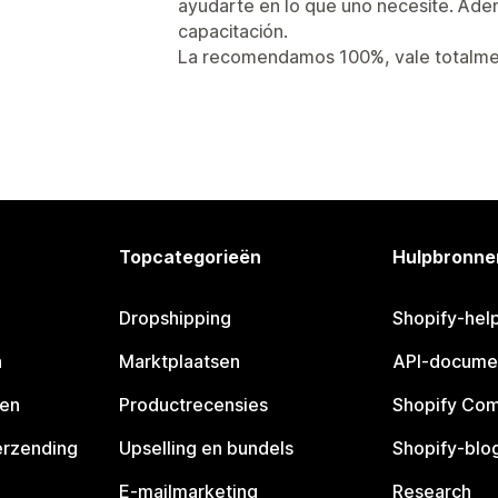
ayudarte en lo que uno necesite. Ade
capacitación.
La recomendamos 100%, vale totalmen
Topcategorieën
Hulpbronne
Dropshipping
Shopify-hel
n
Marktplaatsen
API-docume
pen
Productrecensies
Shopify Co
erzending
Upselling en bundels
Shopify-blo
E-mailmarketing
Research