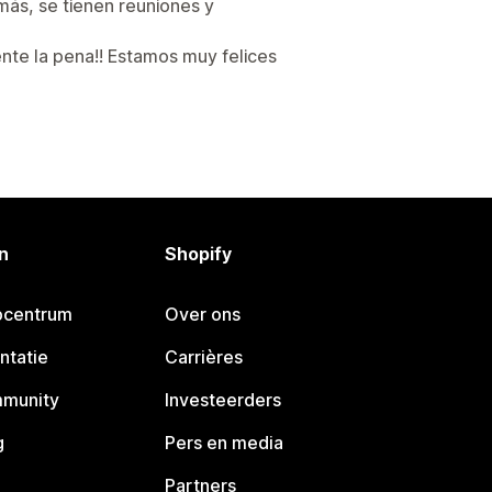
más, se tienen reuniones y
te la pena!! Estamos muy felices
n
Shopify
pcentrum
Over ons
ntatie
Carrières
mmunity
Investeerders
g
Pers en media
Partners