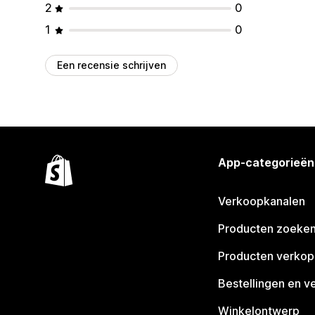
2
0
1
0
Een recensie schrijven
App-categorieën
Verkoopkanalen
Producten zoeke
Producten verko
Bestellingen en v
Winkelontwerp