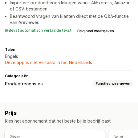
Importeer productbeoordelingen vanuit AliExpress, Amazon
of CSV-bestanden.
Beantwoord vragen van klanten direct met de Q&A-functie
van Areviewer.
Bevat automatisch vertaalde tekst
Origineel weergeven
Talen
Engels
Deze app is niet vertaald in het Nederlands
Categorieën
Productrecensies
Functies weergeven
Weergaveopties
Recensies met foto
Sterwaarderingen
Carrousels
Prijs
Grid-indeling
Hoogtepunten uit recensies
Kies het abonnement dat het beste bij je bedrijf past.
Samenvattingen van recensies
Q&A
Manieren om recensies te verzamelen
Zilver
Goud