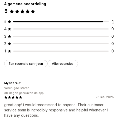
Algemene beoordeling
5
5
1
4
0
3
0
2
0
1
0
Een recensie schrijven
Alle recensies
My Store
Verenigde Staten
30 dagen gebruiken de app
28 mei 2025
great app! i would recommend to anyone. Their customer
service team is incredibly responsive and helpful whenever i
have any questions.