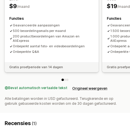
Verzoeken via e-mail
Pop-ups
$9
$19
/maand
/maand
Functies
Functies
Geavanceerde aanpassingen
Geavanceer
500 beoordelingsmails per maand
1.500 beoor
200 productbeoordelingen van Amazon en
1.000 produ
AliExpress
AliExpress
Onbeperkt aantal foto- en videobeoordelingen
Onbeperkt a
Onbeperkte Q&A
Onbeperkte
Gratis proefperiode van 14 dagen
Gratis proefp
Bevat automatisch vertaalde tekst
Origineel weergeven
Alle betalingen worden in USD gefactureerd. Terugkerende en op
gebruik gebaseerde kosten worden om de 30 dagen gefactureerd.
Recensies
(1)