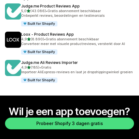
Judge.me Product Reviews App
van 5 sterren
5,0
(43.086)
•
Gratis abonnement beschikbaar
43086 recensies in totaal
Onbeperkt reviews, beoordelingen en testimonials
Built for Shopify
Loox ‑ Product Reviews App
van 5 sterren
4,9
(8.890)
•
Gratis abonnement beschikbaar
8890 recensies in totaal
Converteer meer met visuele productreviews, versterkt door AI
Built for Shopify
Judge.me Ali Reviews Importer
van 5 sterren
4,9
(185)
•
Gratis
185 recensies in totaal
Importeer AliExpress-reviews en laat je dropshippingwinkel groeien
Built for Shopify
Wil je een app toevoegen?
Probeer Shopify 3 dagen gratis