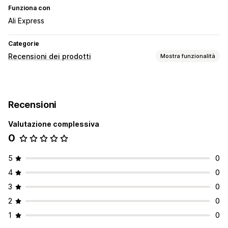
Funziona con
Ali Express
Categorie
Recensioni dei prodotti
Mostra funzionalità
Opzioni di visualizzazione
Layout a griglia
Recensioni
Modalità di raccolta recensioni
Valutazione complessiva
Importazione ed esportazione
0
5
0
4
0
3
0
2
0
1
0