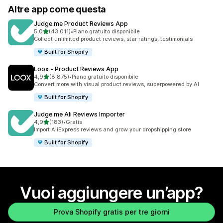
Altre app come questa
Judge.me Product Reviews App
stelle su 5
5,0
(43.011)
•
Piano gratuito disponibile
43011 recensioni totali
Collect unlimited product reviews, star ratings, testimonials
Built for Shopify
Loox ‑ Product Reviews App
stelle su 5
4,9
(8.875)
•
Piano gratuito disponibile
8875 recensioni totali
Convert more with visual product reviews, superpowered by AI
Built for Shopify
Judge.me Ali Reviews Importer
stelle su 5
4,9
(183)
•
Gratis
183 recensioni totali
Import AliExpress reviews and grow your dropshipping store
Built for Shopify
Vuoi aggiungere un’app?
Prova Shopify gratis per tre giorni