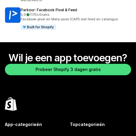
wetracked.io
Parkour: Facebook Pixel & Feed
van 5 sterren
5,0
(175)
•
Gratis
175 recensies in totaal
Facebook-pixel en Meta-pixel (CAPI) met feed en catalogus
Built for Shopify
Wil je een app toevoegen?
Probeer Shopify 3 dagen gratis
App-categorieën
Topcategorieën