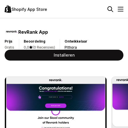
Shopify App Store
RevRank App
Prijs
Beoordeling
Ontwikkelaar
Gratis
0,0
(0 Recensies)
Plthora
Installeren