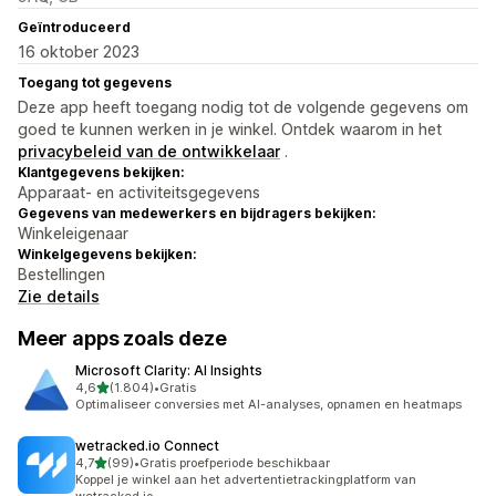
Geïntroduceerd
16 oktober 2023
Toegang tot gegevens
Deze app heeft toegang nodig tot de volgende gegevens om
goed te kunnen werken in je winkel. Ontdek waarom in het
privacybeleid van de ontwikkelaar
.
Klantgegevens bekijken:
Apparaat- en activiteitsgegevens
Gegevens van medewerkers en bijdragers bekijken:
Winkeleigenaar
Winkelgegevens bekijken:
Bestellingen
Zie details
Meer apps zoals deze
Microsoft Clarity: AI Insights
van 5 sterren
4,6
(1.804)
•
Gratis
1804 recensies in totaal
Optimaliseer conversies met AI-analyses, opnamen en heatmaps
wetracked.io Connect
van 5 sterren
4,7
(99)
•
Gratis proefperiode beschikbaar
99 recensies in totaal
Koppel je winkel aan het advertentietrackingplatform van