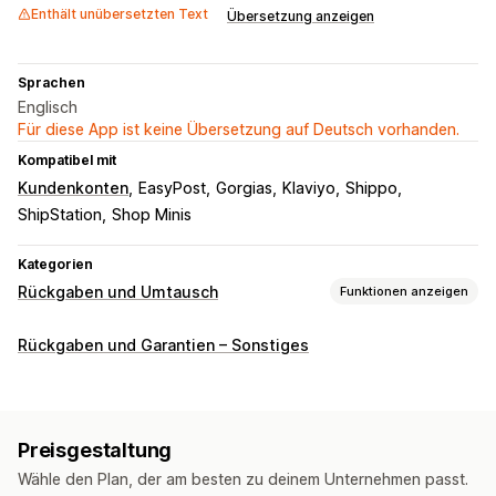
Enthält unübersetzten Text
Übersetzung anzeigen
Sprachen
Englisch
Für diese App ist keine Übersetzung auf Deutsch vorhanden.
Kompatibel mit
Kundenkonten
EasyPost
Gorgias
Klaviyo
Shippo
ShipStation
Shop Minis
Kategorien
Rückgaben und Umtausch
Funktionen anzeigen
Rückgabeoptionen
Rückgaben und Garantien – Sonstiges
Automatische Rückerstattungen
Manuelle Rückerstattungen
Umtauschaktionen
Geschenkgutscheine
Shop-Guthaben
Preisgestaltung
Geschenkrückgaben
Wähle den Plan, der am besten zu deinem Unternehmen passt.