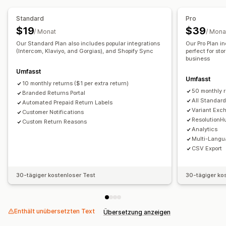
Verwaltung von Rückgaben
Automatische Genehmigungen
Rückgabeportal
Standard
Pro
Benutzerdefinierte Richtlinien
Rückgabefenster
$19
$39
/ Monat
/ Mona
Rückgabegründe
Mehrere Sprachen
Versandetiketten
Our Standard Plan also includes popular integrations
Our Pro Plan i
(Intercom, Klaviyo, and Gorgias), and Shopify Sync
perfect for sto
Rückgabe-Tracking
E-Mail-Benachrichtigungen
business
Benutzerdefiniertes Branding
Umfasst
Umfasst
Verwaltung von Rückerstattungen
Analysen
10 monthly returns ($1 per extra return)
50 monthly r
Branded Returns Portal
All Standar
Automated Prepaid Return Labels
Variant Exc
Customer Notifications
ResolutionH
Custom Return Reasons
Analytics
Multi-Langu
CSV Export
30-tägiger kostenloser Test
30-tägiger ko
Enthält unübersetzten Text
Übersetzung anzeigen