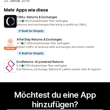
23. Januar 2019
Mehr Apps wie diese
CWILL Returns & Exchanges
von 5 Sternen
4,9
(452)
•
Kostenloser Plan verfügbar
452 Rezensionen insgesamt
Returns and exchanges that bring in profits by CWILL
Built for Shopify
AfterShip Returns & Exchanges
von 5 Sternen
4,7
(1.392)
•
Kostenloser Plan verfügbar
1392 Rezensionen insgesamt
Retain traffic & revenue with exchanges and store credits
Built for Shopify
EcoReturns: AI powered Returns
von 5 Sternen
5,0
(119)
•
Kostenloser Plan verfügbar
119 Rezensionen insgesamt
Full Returns, Exchange, Refund & Labels system with AI Agents
Möchtest du eine App
hinzufügen?