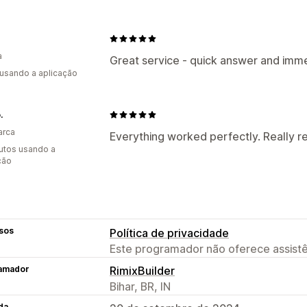
a
Great service - quick answer and immed
 usando a aplicação
.
arca
Everything worked perfectly. Really re
utos usando a
ção
sos
Política de privacidade
Este programador não oferece assistê
amador
RimixBuilder
Bihar, BR, IN
da