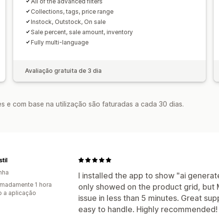
All of the advanced filters
Collections, tags, price range
Instock, Outstock, On sale
Sale percent, sale amount, inventory
Fully multi-language
Avaliação gratuita de 3 dia
s e com base na utilização são faturadas a cada 30 dias.
til
nha
I installed the app to show "ai generate
madamente 1 hora
only showed on the product grid, but 
 a aplicação
issue in less than 5 minutes. Great su
easy to handle. Highly recommended!