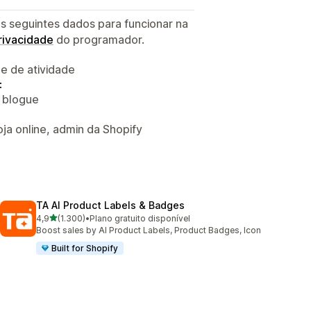
s seguintes dados para funcionar na
privacidade
do programador.
 e de atividade
:
o blogue
a online, admin da Shopify
TA AI Product Labels & Badges
de 5 estrelas
4,9
(1.300)
•
Plano gratuito disponível
1300 total de avaliações
Boost sales by AI Product Labels, Product Badges, Icon
Built for Shopify