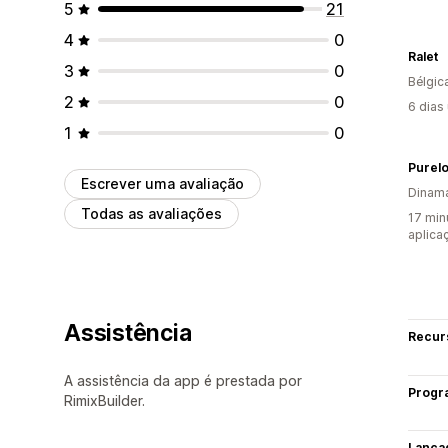
5
21
4
0
Ralet
3
0
Bélgic
2
0
6 dias
1
0
Purelo
Escrever uma avaliação
Dinam
Todas as avaliações
17 min
aplica
Assistência
Recur
A assistência da app é prestada por
Progr
RimixBuilder.
Lança