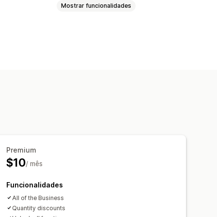
Mostrar funcionalidades
Banners de venda
Confiança
ado
Tipos de letra
Estilo
ade móvel
Calendarização
es
Página inicial
Páginas de destino
uisa
Premium
$10
/ mês
Funcionalidades
All of the Business
Quantity discounts