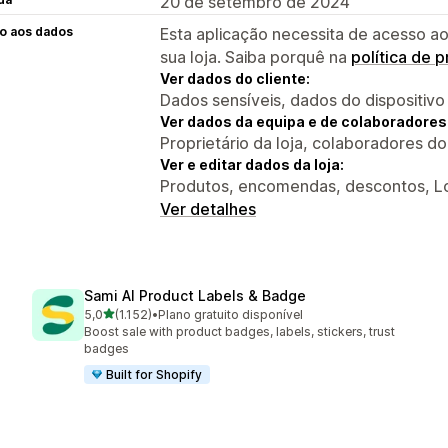
20 de setembro de 2024
o aos dados
Esta aplicação necessita de acesso ao
sua loja. Saiba porquê na
política de 
Ver dados do cliente:
Dados sensíveis, dados do dispositivo
Ver dados da equipa e de colaboradores
Proprietário da loja, colaboradores d
Ver e editar dados da loja:
Produtos, encomendas, descontos, Loj
Ver detalhes
Sami AI Product Labels & Badge
de 5 estrelas
5,0
(1.152)
•
Plano gratuito disponível
1152 total de avaliações
Boost sale with product badges, labels, stickers, trust
badges
Built for Shopify