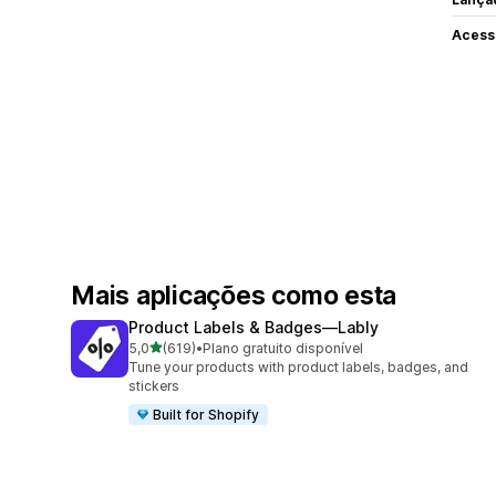
Acess
Mais aplicações como esta
Product Labels & Badges—Lably
de 5 estrelas
5,0
(619)
•
Plano gratuito disponível
619 total de avaliações
Tune your products with product labels, badges, and
stickers
Built for Shopify