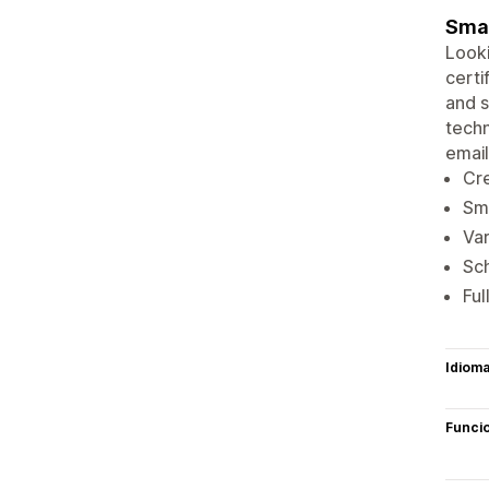
Smal
Looki
certi
and s
techn
email
Cre
Sma
Var
Sch
Ful
Idiom
Funci