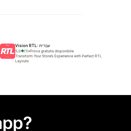
Vision RTL: עברית
stelle su 5
5,0
(1)
•
Prova gratuita disponibile
1 recensioni totali
Transform Your Store’s Experience with Perfect RTL
Layouts
app?