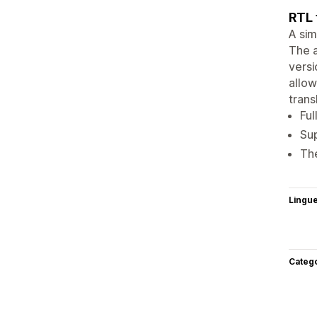
RTL 
A sim
The a
versi
allow
trans
Ful
Sup
The
Lingu
Categ