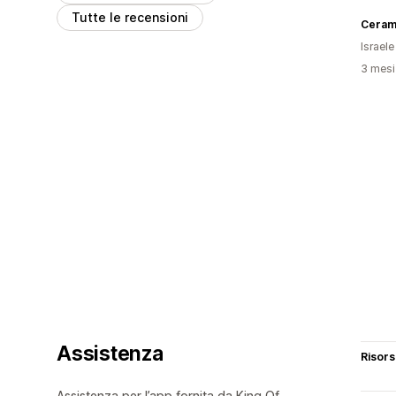
Tutte le recensioni
Ceram
Israele
3 mesi 
Assistenza
Risor
Assistenza per l’app fornita da King Of