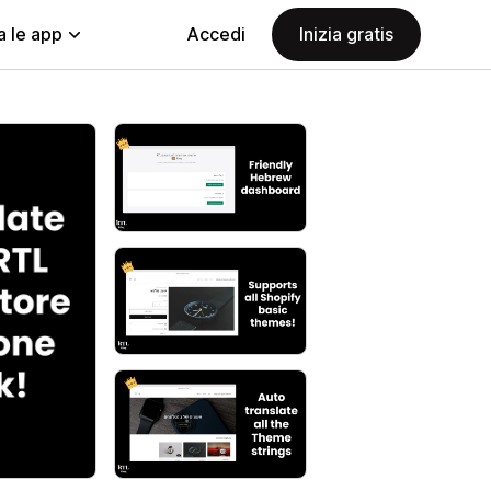
a le app
Accedi
Inizia gratis