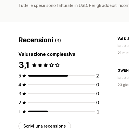
Tutte le spese sono fatturate in USD. Per gli addebiti ricorre
Recensioni
Val & 
(3)
Israele
21 minu
Valutazione complessiva
3,1
GWEN
5
2
Israele
4
0
23 gior
3
0
2
0
1
1
Scrivi una recensione