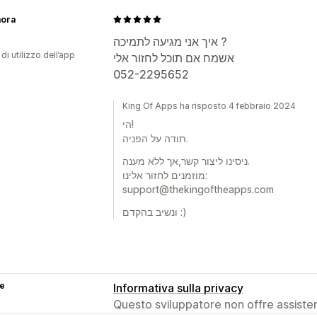
ora
איך אני מגיעה לתמיכה ?
di utilizzo dell’app
אשמח אם תוכל לחזור אלי
052-2295652
King Of Apps ha risposto 4 febbraio 2024
הי!
תודה על הפניה.
ניסינו ליצור קשר,אך ללא מענה.
מוזמנים לחזור אלינו:
support@thekingoftheapps.com
ונשיב בהקדם :)
se
Informativa sulla privacy
Questo sviluppatore non offre assistenz