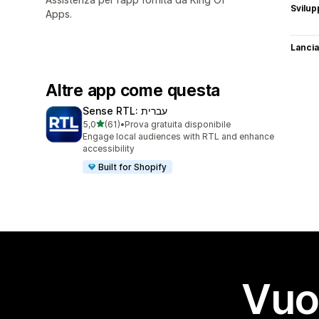
Svilup
Apps.
Lancia
Altre app come questa
Sense RTL: עברית
stelle su 5
5,0
(61)
•
Prova gratuita disponibile
61 recensioni totali
Engage local audiences with RTL and enhance
accessibility
Built for Shopify
Vuo