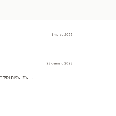
1 marzo 2025
28 gennaio 2023
שתי שניות וסידרה לי את האתר לעברית בלי להסתבך ובחינם....