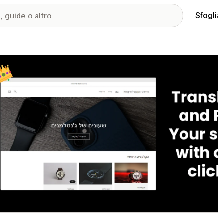
Sfogli
ria immagini in evidenza