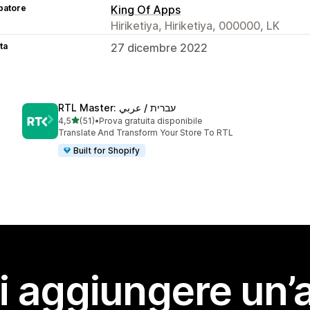
patore
King Of Apps
Hiriketiya, Hiriketiya, 000000, LK
ta
27 dicembre 2022
RTL Master: עברית / عربي
stelle su 5
4,5
(51)
•
Prova gratuita disponibile
51 recensioni totali
Translate And Transform Your Store To RTL
Built for Shopify
i aggiungere un’