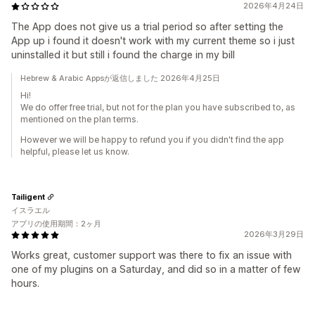
2026年4月24日
The App does not give us a trial period so after setting the
App up i found it doesn't work with my current theme so i just
uninstalled it but still i found the charge in my bill
Hebrew & Arabic Appsが返信しました 2026年4月25日
Hi!
We do offer free trial, but not for the plan you have subscribed to, as
mentioned on the plan terms.
However we will be happy to refund you if you didn't find the app
helpful, please let us know.
Tailigent
イスラエル
アプリの使用期間：2ヶ月
2026年3月29日
Works great, customer support was there to fix an issue with
one of my plugins on a Saturday, and did so in a matter of few
hours.