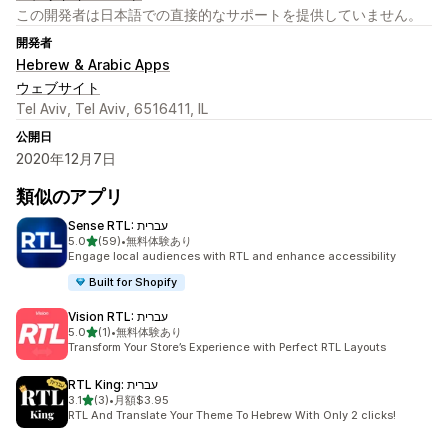
この開発者は日本語での直接的なサポートを提供していません。
開発者
Hebrew & Arabic Apps
ウェブサイト
Tel Aviv, Tel Aviv, 6516411, IL
公開日
2020年12月7日
類似のアプリ
Sense RTL: עברית
5つ星中
5.0
(59)
•
無料体験あり
合計レビュー数：59件
Engage local audiences with RTL and enhance accessibility
Built for Shopify
Vision RTL: עברית
5つ星中
5.0
(1)
•
無料体験あり
合計レビュー数：1件
Transform Your Store’s Experience with Perfect RTL Layouts
RTL King: עברית
5つ星中
3.1
(3)
•
月額$3.95
合計レビュー数：3件
RTL And Translate Your Theme To Hebrew With Only 2 clicks!