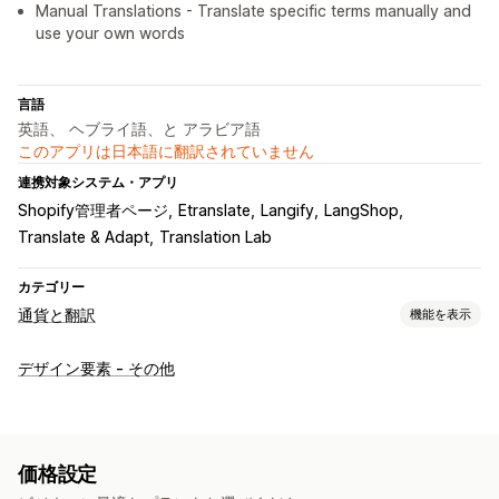
Manual Translations - Translate specific terms manually and
use your own words
言語
英語、 ヘブライ語、と アラビア語
このアプリは日本語に翻訳されていません
連携対象システム・アプリ
Shopify管理者ページ
Etranslate
Langify
LangShop
Translate & Adapt
Translation Lab
カテゴリー
通貨と翻訳
機能を表示
通貨換算
デザイン要素 - その他
現地通貨でのチェックアウト
複数通貨
スイッチャーデザイン
言語翻訳
機械翻訳
翻訳の自動同期
一括翻訳
手動翻訳
価格設定
メタフィールド翻訳
SEO翻訳
プロによる翻訳