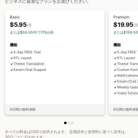
ビジネスに最適なプランをお選びください。
スイッチャーデザイン
Basic
Premium
$5.95
$19.95
/月
/
または$59.50/年で17%お得
または$199.5
機能
機能
5-day FREE Trial
5-day FREE T
RTL Layout
RTL Layout
Theme Translation
Theme Trans
Email+Chat Support
Custom Font
Notification
Email+Chat 
Weekly Upd
Video Tutori
5日間の無料体験
5日間の無料体
すべての料金はUSDで請求されます。 定期請求と使用料に基づく請求は、
30日ごとに行われます。